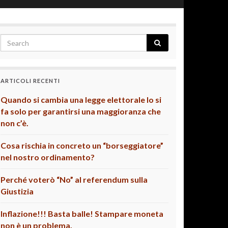
ARTICOLI RECENTI
Quando si cambia una legge elettorale lo si
fa solo per garantirsi una maggioranza che
non c’è.
Cosa rischia in concreto un “borseggiatore”
nel nostro ordinamento?
Perché voterò “No” al referendum sulla
Giustizia
Inflazione!!! Basta balle! Stampare moneta
non è un problema.