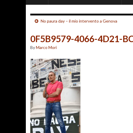
No paura day – il mio intervento a Genova
0F5B9579-4066-4D21-B
By
Marco Mori