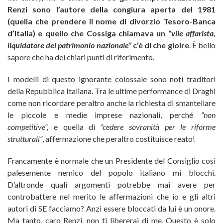
Renzi sono l’autore della congiura aperta del 1981
(quella che prendere il nome di divorzio Tesoro-Banca
d’Italia) e quello che Cossiga chiamava un
“vile affarista,
liquidatore del patrimonio nazionale”
c’è di che gioire
. È bello
sapere che ha dei chiari punti di riferimento.
I modelli di questo ignorante colossale sono noti traditori
della Repubblica Italiana. Tra le ultime performance di Draghi
come non ricordare peraltro anche la richiesta di smantellare
le piccole e medie imprese nazionali, perché
“non
competitive”,
e quella di
“cedere sovranità per le riforme
strutturali”
, affermazione che peraltro costituisce reato!
Francamente è normale che un Presidente del Consiglio così
palesemente nemico del popolo italiano mi blocchi.
D’altronde quali argomenti potrebbe mai avere per
controbattere nel merito le affermazioni che io e gli altri
autori di SE facciamo? Anzi essere bloccati da lui è un onore.
Ma tanto, caro Renzi, non ti libererai di me. Questo è solo