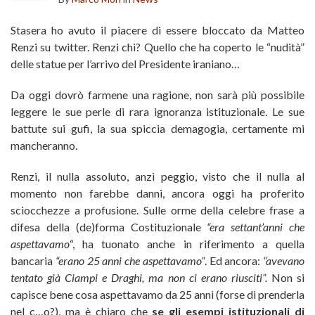
Stasera ho avuto il piacere di essere bloccato da Matteo
Renzi su twitter. Renzi chi? Quello che ha coperto le “nudità”
delle statue per l’arrivo del Presidente iraniano…
Da oggi dovrò farmene una ragione, non sarà più possibile
leggere le sue perle di rara ignoranza istituzionale. Le sue
battute sui gufi, la sua spiccia demagogia, certamente mi
mancheranno.
Renzi, il nulla assoluto, anzi peggio, visto che il nulla al
momento non farebbe danni, ancora oggi ha proferito
sciocchezze a profusione. Sulle orme della celebre frase a
difesa della (de)forma Costituzionale
“era settant’anni che
aspettavamo
“, ha tuonato anche in riferimento a quella
bancaria
“erano 25 anni che aspettavamo”
. Ed ancora:
“avevano
tentato già Ciampi e Draghi, ma non ci erano riusciti”.
Non si
capisce bene cosa aspettavamo da 25 anni (forse di prenderla
nel c…o?), ma è chiaro che
se gli esempi istituzionali di