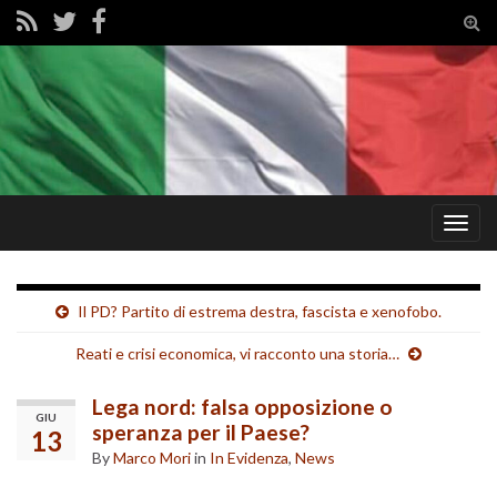
Tog
sear
for
Togg
navig
Il PD? Partito di estrema destra, fascista e xenofobo.
Reati e crisi economica, vi racconto una storia…
Lega nord: falsa opposizione o
GIU
speranza per il Paese?
13
By
Marco Mori
in
In Evidenza
,
News