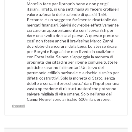
Monti lo fece per il proprio bene e non per gli
italiani. Infatti, in una settimana gli fecero crollare il
valore azionario delle aziende di quasi il 15%.
Pertanto e’ un soggetto facilmente ricattabile dai
mercati finanziari. Salvini dovrebbe effettivamente
cercare un apparentamento con i sovranisti per
dare una svolta decisa al paese. A questo punto se
cosi’ non fosse anche il bravissimo Marco Zanni
dovrebbe disancorarsi dalla Lega. Lo stesso dicasi
per Borghi e Bagnai che non li vedo in coalizione
con Forza Italia. Se non si appoggia la moneta di
proprieta’ dei cittadini per il bene comune,tutte le
politiche saranno fallimentari. Un terzo del
patrimonio edilizio nazionale e’ a rischio sismico per
difetti costruttivi. Solo la moneta di Stato, senza
debito e senza interessi, potra’ dare l’input per una
vasta operazione di ristrutturazioni che potranno
salvare migliaia di vite umane. Solo nell’area dei
Campi Flegrei sono a rischio 600 mila persone.
rispondi