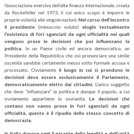
l’associazione eversiva dell’alta finanza internazionale, creata
da Rockefeller nel 1973, il cui unico scopo è imporre le
proprie volontà alle singole nazioni.
Nel corso dell’incontro
il presidente
(minuscolo voluto)
elogiò testualmente
l’esistenza di fori sganciati da ogni ufficialità nei quali
vengono prese le decisioni che poi influenzano la
politica.
In un Paese civile ed ancora democratico, un
Presidente della Repubblica che osi pronunciare una simile
oscenità sarebbe certamente messo sotto formale accusa e
processato. Ovviamente
il luogo in cui si prendono le
decisioni deve essere esclusivamente il Parlamento,
democraticamente eletto dai cittadini.
L’unico soggetto
che deve “influenzare” la politica è dunque il popolo, a cui
ovviamente appartiene la sovranità.
Le decisioni che
contano non vanno prese in fori sganciati da ogni
ufficialità, questo è il ripudio dello stesso concetto di
democrazia.
In Italia dunque oggi il garante della legalità e dell’unità