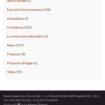
diritto penale
(1)
Euro ed Unione europea
(106)
Geopolitica
(1)
In Evidenza
(305)
Le confessioni dei politici
(2)
News
(297)
Poadcast
(8)
Proposte di legge
(1)
Video
(92)
Studio Legale Avv. Marco Mori - C.so Mameli 98/4A 16035 Rapallo (GE) - Tel. e
Fax +39 0185/231221 - P. Iva 01579720994
Made with
by
Graphene Themes
.