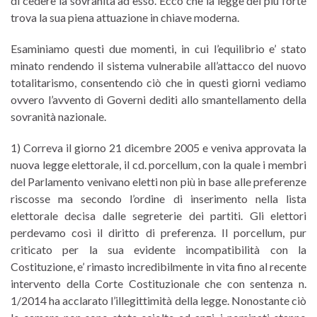
di cedere la sovranità ad esso. Ecco che la legge del più forte
trova la sua piena attuazione in chiave moderna.
Esaminiamo questi due momenti, in cui l’equilibrio e’ stato
minato rendendo il sistema vulnerabile all’attacco del nuovo
totalitarismo, consentendo ciò che in questi giorni vediamo
ovvero l’avvento di Governi dediti allo smantellamento della
sovranità nazionale.
1) Correva il giorno 21 dicembre 2005 e veniva approvata la
nuova legge elettorale, il cd. porcellum, con la quale i membri
del Parlamento venivano eletti non più in base alle preferenze
riscosse ma secondo l’ordine di inserimento nella lista
elettorale decisa dalle segreterie dei partiti. Gli elettori
perdevamo così il diritto di preferenza. Il porcellum, pur
criticato per la sua evidente incompatibilità con la
Costituzione, e’ rimasto incredibilmente in vita fino al recente
intervento della Corte Costituzionale che con sentenza n.
1/2014 ha acclarato l’illegittimità della legge. Nonostante ciò