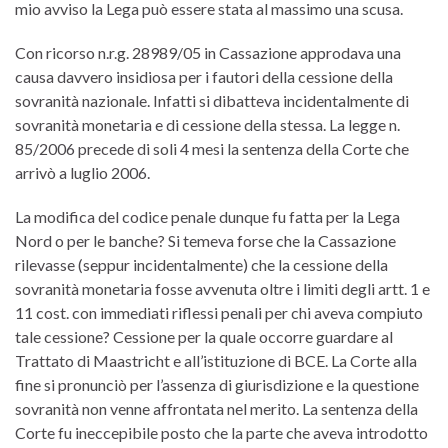
mio avviso la Lega può essere stata al massimo una scusa.
Con ricorso n.r.g. 28989/05 in Cassazione approdava una
causa davvero insidiosa per i fautori della cessione della
sovranità nazionale. Infatti si dibatteva incidentalmente di
sovranità monetaria e di cessione della stessa. La legge n.
85/2006 precede di soli 4 mesi la sentenza della Corte che
arrivò a luglio 2006.
La modifica del codice penale dunque fu fatta per la Lega
Nord o per le banche? Si temeva forse che la Cassazione
rilevasse (seppur incidentalmente) che la cessione della
sovranità monetaria fosse avvenuta oltre i limiti degli artt. 1 e
11 cost. con immediati riflessi penali per chi aveva compiuto
tale cessione? Cessione per la quale occorre guardare al
Trattato di Maastricht e all’istituzione di BCE. La Corte alla
fine si pronunciò per l’assenza di giurisdizione e la questione
sovranità non venne affrontata nel merito. La sentenza della
Corte fu ineccepibile posto che la parte che aveva introdotto