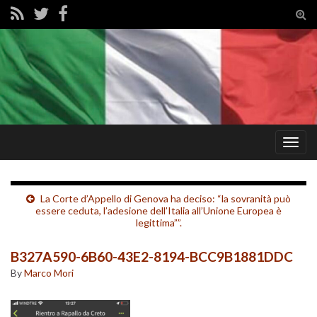
Tog
sear
for
Togg
navig
La Corte d’Appello di Genova ha deciso: “la sovranità può
essere ceduta, l’adesione dell’Italia all’Unione Europea è
legittima””.
B327A590-6B60-43E2-8194-BCC9B1881DDC
By
Marco Mori