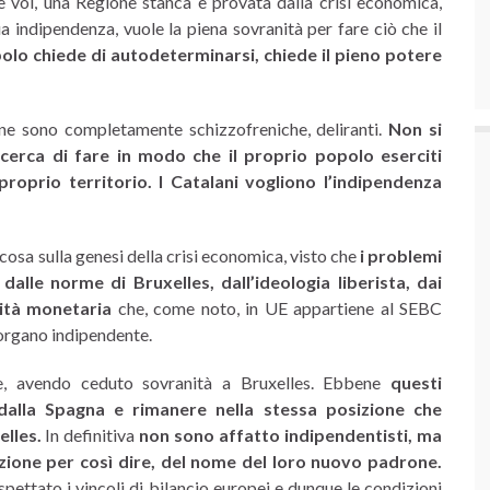
 voi, una Regione stanca e provata dalla crisi economica,
ua indipendenza, vuole la piena sovranità per fare ciò che il
polo chiede di autodeterminarsi, chiede il pieno potere
ne sono completamente schizzofreniche, deliranti.
Non si
cerca di fare in modo che il proprio popolo eserciti
roprio territorio. I Catalani vogliono l’indipendenza
osa sulla genesi della crisi economica, visto che
i problemi
lle norme di Bruxelles, dall’ideologia liberista, dai
nità monetaria
che, come noto, in UE appartiene al SEBC
 organo indipendente.
, avendo ceduto sovranità a Bruxelles. Ebbene
questi
 dalla Spagna e rimanere nella stessa posizione che
lles.
In definitiva
non sono affatto indipendentisti, ma
zazione per così dire, del nome del loro nuovo padrone.
ispettato i vincoli di bilancio europei e dunque le condizioni