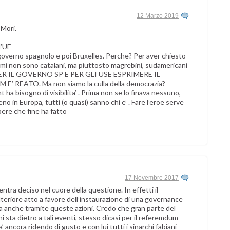
12 Marzo 2019
 Mori.
l’UE
governo spagnolo e poi Bruxelles. Perche? Per aver chiesto
ssimi non sono catalani, ma piuttosto magrebini, sudamericani
di: PER IL GOVERNO SP E PER GLI USE ESPRIMERE IL
REATO. Ma non siamo la culla della democrazia?
t ha bisogno di visibilita’ . Prima non se lo finava nessuno,
no in Europa, tutti (o quasi) sanno chi e’ . Fare l’eroe serve
ere che fine ha fatto
17 Novembre 2017
entra deciso nel cuore della questione. In effetti il
teriore atto a favore dell’instaurazione di una governance
tua anche tramite queste azioni. Credo che gran parte del
 sta dietro a tali eventi, stesso dicasi per il referemdum
’ ancora ridendo di gusto e con lui tutti i sinarchi fabiani