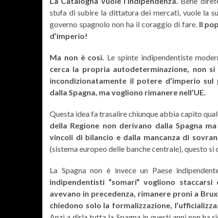
La Catalogna vuole l’indipendenza.
Bene direte
stufa di subire la dittatura dei mercati, vuole la s
governo spagnolo non ha il coraggio di fare.
Il po
d’imperio!
Ma non è così.
Le spinte indipendentiste moder
cerca la propria autodeterminazione, non si 
incondizionatamente il potere d’imperio sul p
dalla Spagna, ma vogliono rimanere nell’UE.
Questa idea fa trasalire chiunque abbia capito qualc
della Regione non derivano dalla Spagna ma da
vincoli di bilancio e dalla mancanza di sovra
(sistema europeo delle banche centrale), questo si
La Spagna non è invece un Paese indipendente
indipendentisti “somari” vogliono staccarsi
avevano in precedenza, rimanere proni a Bruxe
chiedono solo la formalizzazione, l’ufficializ
Anzi a dirla tutta la Spagna in questi anni non ha r