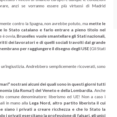
orare, anzi se vorranno essere più virtuosi di Madrid
amente contro la Spagna, non avrebbe potuto, ma
mette le
e lo Stato catalano e farlo entrare a pieno titolo nel
e è ovvia,
Bruxelles vuole smantellare gli Stati nazionali,
tti dei lavoratori e di quelli sociali travolti dal grande
 smembrano per raggiungere il disegno degli USE
(Gli Stati
è un’ingiustizia. Andrebbero semplicemente ricoverati, sono
mari” nostrani alcuni dei quali sono in questi giorni tutti
onomia (da Roma!) del Veneto e della Lombardia.
Anche
solito comune denominatore: liberismo ed UE! Non a caso i
ali in mano alla
Lega Nord, altro partito liberista il cui
e siano i privati a creare ricchezza e che lo Stato la
o i privati esercitano la professione di falsari, gli unici