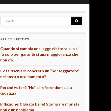
ARTICOLI RECENTI
Quando si cambia una legge elettorale lo si
fa solo per garantirsi una maggioranza che
non c’è.
Cosa rischia in concreto un “borseggiatore”
nel nostro ordinamento?
Perché voterò “No” al referendum sulla
Giustizia
Inflazione!!! Basta balle! Stampare moneta
non è un problema.