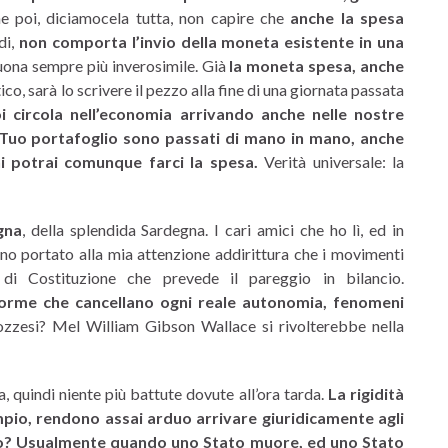
 poi, diciamocela tutta, non capire che
anche la spesa
di,
non comporta l’invio della moneta esistente in una
suona sempre più inverosimile. Già
la moneta spesa, anche
o, sarà lo scrivere il pezzo alla fine di una giornata passata
oi circola nell’economia arrivando anche nelle nostre
l Tuo portafoglio sono passati di mano in mano, anche
i potrai comunque farci la spesa.
Verità universale: la
gna
, della splendida Sardegna. I cari amici che ho lì, ed in
no portato alla mia attenzione addirittura che i movimenti
di Costituzione che prevede il pareggio in bilancio.
 norme che cancellano ogni reale autonomia, fenomeni
ozzesi? Mel William Gibson Wallace si rivolterebbe nella
, quindi niente più battute dovute all’ora tarda.
La rigidità
mpio, rendono assai arduo arrivare giuridicamente agli
no? Usualmente quando uno Stato muore, ed uno Stato