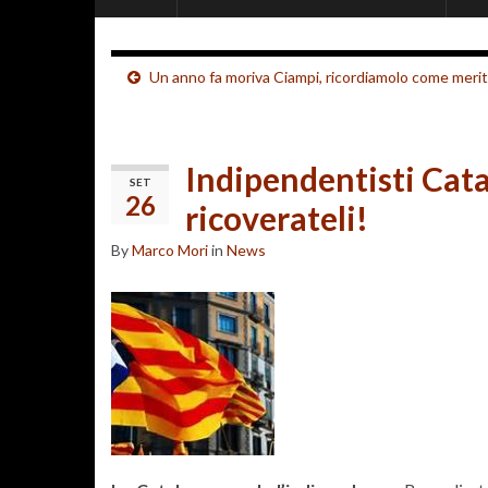
Un anno fa moriva Ciampi, ricordiamolo come merit
Indipendentisti Cata
SET
26
ricoverateli!
By
Marco Mori
in
News