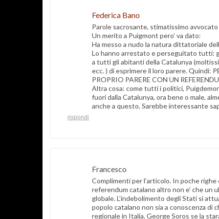
Federica Bano
Parole sacrosante, stimatissimo avvocato
Un merito a Puigmont pero’ va dato:
Ha messo a nudo la natura dittatoriale del
Lo hanno arrestato e perseguitato tutti: 
a tutti gli abitanti della Catalunya (molti
ecc. ) di esprimere il loro parere. Quin
PROPRIO PARERE CON UN REFERENDUM E’ 
Altra cosa: come tutti i politici, Puigdemon
fuori dalla Catalunya, ora bene o male, alme
anche a questo. Sarebbe interessante sap
rispondi
Francesco
Complimenti per l’articolo. In poche righe 
referendum catalano altro non e’ che un ul
globale. L’indebolimento degli Stati si at
popolo catalano non sia a conoscenza di chi
regionale in Italia. George Soros se la stara