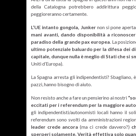
della Catalogna potrebbero addirittura peggi
peggioreranno certamente.
L’UE intanto gongola, Junker
non si pone apert
mani avanti, dando disponibilità a riconoscer
paradiso della grande pax europea
. La posizion
ultimo potenziale baluardo per la difesa dei diri
capitale, dunque nulla è meglio di Stati che si
Uniti d’Europa).
La Spagna arresta gli indipendentisti? Sbagliano, 
pazzi, hanno bisogno di aiuto.
Non resisto anche a fare un pensierino ai nostri
“so
eccitati per i referendum per la maggiore aut
gli indipendentisti/autonomisti locali hanno il 
referendum sono svolti da amministrazioni region
leader crede ancora
(ma ci crede davvero?)
ch
sperperi solamente.
Verità effettiva solo quand