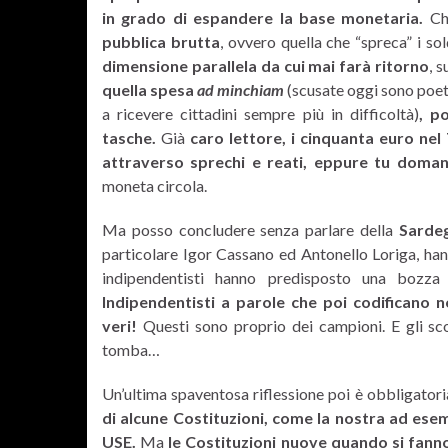
in grado di espandere la base monetaria.
Che
pubblica brutta
, ovvero quella che “spreca” i sol
dimensione parallela da cui mai farà ritorno
, 
quella spesa
ad minchiam
(scusate oggi sono poetic
a ricevere cittadini sempre più in difficoltà)
, p
tasche.
Già
caro lettore, i cinquanta euro ne
attraverso sprechi e reati, eppure tu doman
moneta circola.
Ma posso concludere senza parlare della
Sarde
particolare Igor Cassano ed Antonello Loriga, han
indipendentisti hanno predisposto una bozza 
Indipendentisti a parole che poi codificano
veri!
Questi sono proprio dei campioni. E gli sc
tomba…
Un’ultima spaventosa riflessione poi è obbligatoria
di alcune Costituzioni, come la nostra ad ese
USE.
Ma
le Costituzioni nuove quando si fan