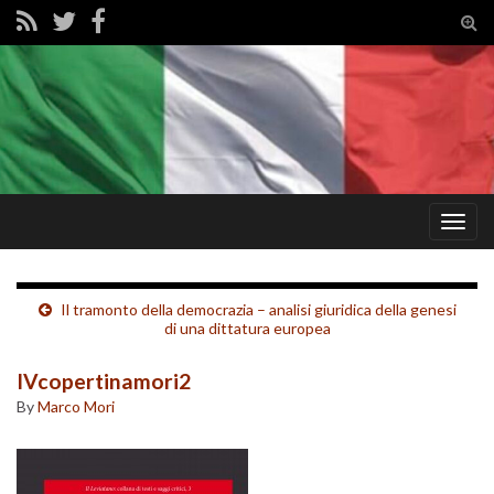
Tog
sear
for
Togg
navig
Il tramonto della democrazia – analisi giuridica della genesi
di una dittatura europea
IVcopertinamori2
By
Marco Mori