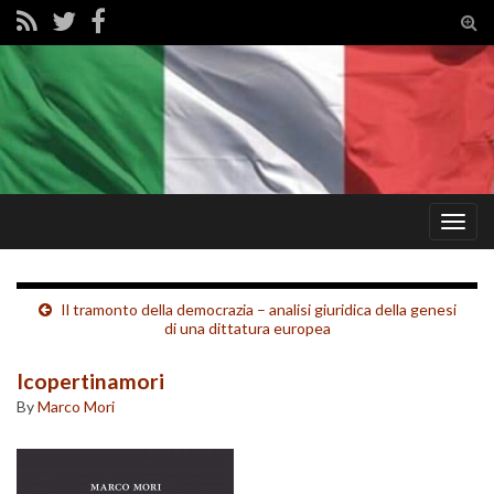
Tog
sear
for
Togg
navig
Il tramonto della democrazia – analisi giuridica della genesi
di una dittatura europea
Icopertinamori
By
Marco Mori