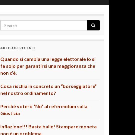
ARTICOLI RECENTI
Quando si cambia una legge elettorale lo si
fa solo per garantirsi una maggioranza che
non c’è.
Cosa rischia in concreto un “borseggiatore”
nel nostro ordinamento?
Perché voterò “No” al referendum sulla
Giustizia
Inflazione!!! Basta balle! Stampare moneta
non è un problema.