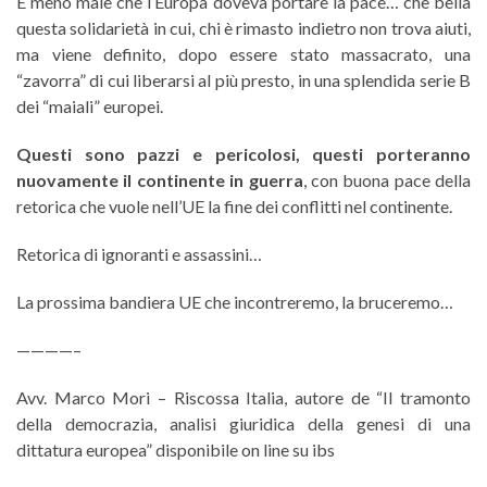
E meno male che l’Europa doveva portare la pace… che bella
questa solidarietà in cui, chi è rimasto indietro non trova aiuti,
ma viene definito, dopo essere stato massacrato, una
“zavorra” di cui liberarsi al più presto, in una splendida serie B
dei “maiali” europei.
Questi sono pazzi e pericolosi, questi porteranno
nuovamente il continente in guerra
, con buona pace della
retorica che vuole nell’UE la fine dei conflitti nel continente.
Retorica di ignoranti e assassini…
La prossima bandiera UE che incontreremo, la bruceremo…
————–
Avv. Marco Mori – Riscossa Italia, autore de “Il tramonto
della democrazia, analisi giuridica della genesi di una
dittatura europea” disponibile on line su ibs