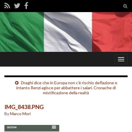
Tog
sear
for
Togg
navig
Draghi dice che in Europa non c’è rischio deflazione e
intanto Renzi agisce per abbattere i salari. Cronache di
mistificazione della realtà
IMG_8438.PNG
By
Marco Mori