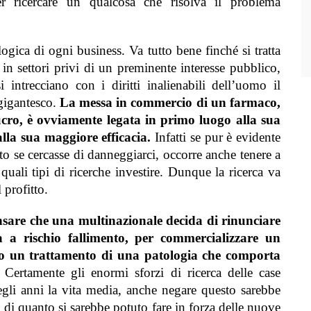
 ricercare un qualcosa che risolva il problema
ogica di ogni business.
Va tutto bene finché si tratta
 in settori privi di un preminente interesse pubblico,
ntrecciano con i diritti inalienabili dell’uomo il
gigantesco.
La messa in commercio di un farmaco,
cro, è ovviamente legata in primo luogo alla sua
alla sua maggiore efficacia.
Infatti
se pur è evidente
o se cercasse di danneggiarci, occorre anche tenere a
ali tipi di ricerche investire.
Dunque la ricerca va
 profitto.
nsare che una multinazionale decida di rinunciare
ta a rischio fallimento, per commercializzare un
 un trattamento di una patologia che comporta
.
Certamente gli enormi sforzi di ricerca delle case
gli anni la vita media, anche negare questo sarebbe
i quanto si sarebbe potuto fare in forza delle nuove