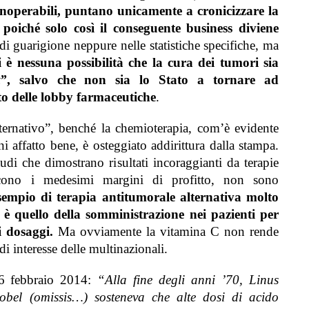
noperabili, puntano unicamente a cronicizzare la
poiché solo così il conseguente business diviene
di guarigione neppure nelle statistiche specifiche, ma
 è nessuna possibilità che la cura dei tumori sia
t”
, salvo che non sia lo Stato a tornare ad
o delle lobby farmaceutiche
.
ternativo”, benché la chemioterapia, com’è evidente
 affatto bene, è osteggiato addirittura dalla stampa.
di che dimostrano risultati incoraggianti da terapie
scono i medesimi margini di profitto, non sono
empio di terapia antitumorale alternativa molto
ci, è quello della somministrazione nei pazienti per
i dosaggi.
Ma ovviamente la vitamina C non rende
 interesse delle multinazionali.
l 6 febbraio 2014:
“Alla fine degli anni ’70, Linus
obel (omissis…) sosteneva che alte dosi di acido