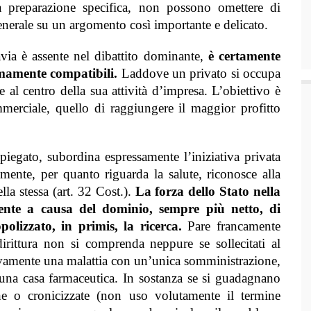
 preparazione specifica, non possono omettere di
generale su un argomento così importante e delicato.
avia è assente nel dibattito dominante,
è certamente
imamente compatibili.
Laddove un privato si occupa
 al centro della sua attività d’impresa. L’obiettivo è
mmerciale, quello di raggiungere il maggior profitto
iegato, subordina espressamente l’iniziativa privata
atamente, per quanto riguarda la salute, riconosce alla
la stessa (art. 32 Cost.).
La forza dello Stato nella
ente a causa del dominio, sempre più netto, di
polizzato, in primis, la ricerca.
Pare francamente
dirittura non si comprenda neppure se sollecitati al
ivamente una malattia con un’unica somministrazione,
 una casa farmaceutica.
In sostanza
se si guadagnano
he o cronicizzate
(non uso volutamente il termine