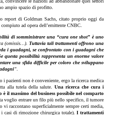
ità, convincere le nazioni ad abbandonare quei settori
o ampio spazio di profitto.
tico report di Goldman Sachs, citato proprio oggi da
io compiuto ad opera dell’emittente CNBC.
bilità di somministrare una “cura one shot” è uno
a (omissis…).
Tuttavia
tali trattamenti offrono una
arda i guadagni, se confrontato con i guadagni che
Se questa possibilità rappresenta un enorme valore
entare una sfida difficile per coloro che sviluppano
uadagni
”.
o i pazienti non è conveniente, ergo la ricerca medica
ta alla tutela della salute.
Una ricerca che cura i
to è il massimo del business possibile nel comparto
ta voglio entrare un filo più nello specifico,
il tumore
anto vi raccontano superficialmente sempre certi media,
 i casi di rimozione chirurgica totale).
I trattamenti