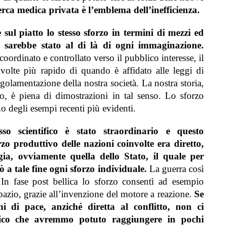
erca medica privata è l’emblema dell’inefficienza.
e sul piatto lo stesso sforzo in termini di mezzi ed
a sarebbe stato al di là di ogni immaginazione.
 coordinato e controllato verso il pubblico interesse, il
olte più rapido di quando è affidato alle leggi di
golamentazione della nostra società.
La nostra storia,
o, è piena di dimostrazioni in tal senso. Lo sforzo
o degli esempi recenti più evidenti.
so scientifico è stato straordinario e questo
zo produttivo delle nazioni coinvolte era diretto,
ia, ovviamente quella dello Stato, il quale per
ò a tale fine ogni sforzo individuale.
La guerra così
 In fase post bellica lo sforzo consentì ad esempio
 spazio, grazie all’invenzione del motore a reazione.
Se
ni di pace, anziché diretta al conflitto, non ci
logico che avremmo potuto raggiungere in pochi