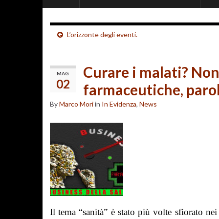
L’orizzonte degli eventi.
Curare i malati? Non
MAG
02
farmaceutiche, paro
By
Marco Mori
in
In Evidenza
,
News
Il tema “sanità” è stato più volte sfiorato ne