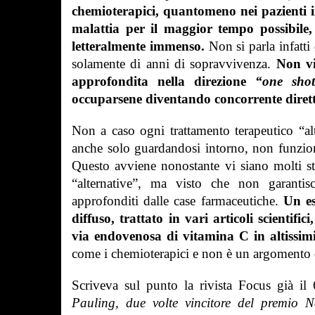
chemioterapici, quantomeno nei pazienti i
malattia per il maggior tempo possibile, 
letteralmente immenso.
Non si parla infatti 
solamente di anni di sopravvivenza.
Non vi
approfondita nella direzione
“one sho
occuparsene diventando concorrente dirett
Non a caso ogni trattamento terapeutico “al
anche solo guardandosi intorno, non funzioni
Questo avviene nonostante vi siano molti stu
“alternative”, ma visto che non garanti
approfonditi dalle case farmaceutiche.
Un es
diffuso, trattato in vari articoli scientifi
via endovenosa di vitamina C in altissim
come i chemioterapici e non è un argomento di
Scriveva sul punto la rivista Focus già i
Pauling, due volte vincitore del premio N