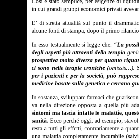
Così è stato semplice, per esigenze di liquid
in cui grandi gruppi economici privati avevan
E’ di stretta attualità sul punto il dramma
alcune fonti di stampa, dopo il primo rilanc
In esso testualmente si legge che:
“
La possi
degli aspetti più attraenti della terapia
genic
prospettiva molto diversa per quanto rigu
ci sono nelle terapie croniche
(omissis…).
per i pazienti e per la società, può rappres
medicine basate sulla genetica e cercano g
In sostanza, sviluppare farmaci che guariscon
va nella direzione opposta a quella più adat
sintomi ma lascia intatte le malattie, ques
sanità.
Ecco perché oggi
, ad esempio, stavol
resta a tutti gli effetti, contrariamente a qu
una malattia completamente incurabile
(salvi