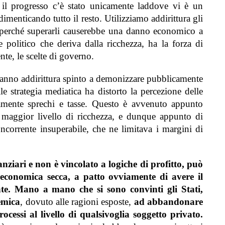
 il progresso c’è stato unicamente laddove vi è un
imenticando tutto il resto.
Utilizziamo addirittura gli
o, perché superarli causerebbe una danno economico a
 politico che deriva dalla ricchezza, ha la forza di
te, le scelte di governo
.
 hanno addirittura spinto a demonizzare pubblicamente
le strategia mediatica ha distorto la percezione delle
mente sprechi e tasse.
Questo è avvenuto appunto
 maggior livello di ricchezza, e dunque
appunto
di
ncorrente insuperabile, che ne limitava i margini di
nanziari e non è vincolato a logiche di profitto, può
a economica secca, a patto ovviamente di avere il
te.
Mano a mano che si sono convinti gli Stati,
emica
, dovuto alle ragioni esposte,
ad abbandonare
rocessi al livello di qualsivoglia soggetto privato.