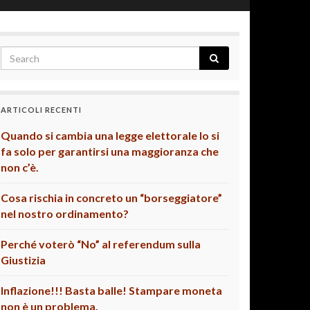
ARTICOLI RECENTI
Quando si cambia una legge elettorale lo si
fa solo per garantirsi una maggioranza che
non c’è.
Cosa rischia in concreto un “borseggiatore”
nel nostro ordinamento?
Perché voterò “No” al referendum sulla
Giustizia
Inflazione!!! Basta balle! Stampare moneta
non è un problema.