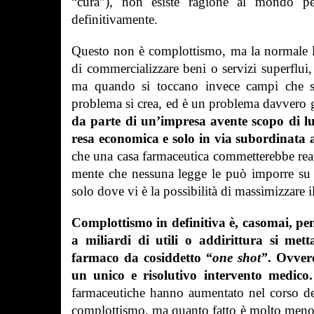
“cura”),
non esiste ragione al mondo per
definitivamente.
Questo non è complottismo, ma la normale l
di commercializzare beni o servizi superflui,
ma quando si toccano invece campi che si i
problema si crea, ed è un problema davvero 
da parte di un’impresa avente scopo di lu
resa economica e solo in via subordinata 
che una casa farmaceutica commetterebbe reat
mente che nessuna legge le può imporre su qu
solo dove vi è la possibilità di massimizzare il
Complottismo
in definitiva
è, casomai, pe
a miliardi di utili o addirittura si met
farmaco da cosiddetto
“one shot”
.
Ovvero
un unico e risolutivo intervento medico
farmaceutiche hanno aumentato nel corso de
complottismo, ma quanto fatto è molto meno d