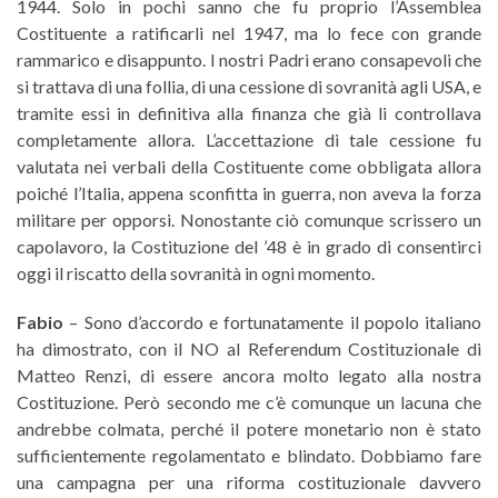
1944. Solo in pochi sanno che fu proprio l’Assemblea
Costituente a ratificarli nel 1947, ma lo fece con grande
rammarico e disappunto. I nostri Padri erano consapevoli che
si trattava di una follia, di una cessione di sovranità agli USA, e
tramite essi in definitiva alla finanza che già li controllava
completamente allora. L’accettazione di tale cessione fu
valutata nei verbali della Costituente come obbligata allora
poiché l’Italia, appena sconfitta in guerra, non aveva la forza
militare per opporsi. Nonostante ciò comunque scrissero un
capolavoro, la Costituzione del ’48 è in grado di consentirci
oggi il riscatto della sovranità in ogni momento.
Fabio
– Sono d’accordo e fortunatamente il popolo italiano
ha dimostrato, con il NO al Referendum Costituzionale di
Matteo Renzi, di essere ancora molto legato alla nostra
Costituzione. Però secondo me c’è comunque un lacuna che
andrebbe colmata, perché il potere monetario non è stato
sufficientemente regolamentato e blindato. Dobbiamo fare
una campagna per una riforma costituzionale davvero