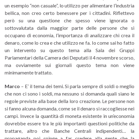
un esempio “non casuale”, lo utilizzo per alimentare l’industria
bellica, non creo certo benessere per i cittadini. Riflettevo
però su una questione che spesso viene ignorata o
sottovalutata dalla maggior parte delle persone che si
occupano di economia, l’importanza di analizzare chi crea il
denaro, come lo crea e che utilizzo ne fa. Io come sai ho fatto
un intervento su questo tema alla Sala dei Gruppi
Parlamentari della Camera dei Deputati il 4 novembre scorso,
ma ovviamente sui giornali questo tema non viene
minimamente trattato.
Marco
– E’ il tema dei temi. Si parla sempre di soldi o meglio
che non ci sono i soldi, ma nessuno si domanda quali siano le
regole previste alla base della loro creazione. Le persone non
si fanno alcuna domanda, come se il denaro si raccogliesse nei
campi. Invece la quantità di moneta esistente in un’economia
dovrebbe essere tra le più importanti questioni politiche da
trattare, altro che Banche Centrali indipendenti… la
propaganda poi spinge a far credere alla gente che la