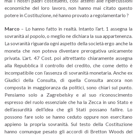
mai i nostri padri costituenti, così attenti alle ripercussioni
economiche del loro lavoro, non hanno mai citato questo
potere in Costituzione, né hanno provato a regolamentarlo ?
Marco
– Lo hanno fatto in realtà. Intanto l’art. 1 assegna la
sovranità al popolo, o meglio ne dichiara la sua appartenenza.
La sovranità riguarda ogni aspetto della società ergo anche la
moneta che non poteva diventare prerogativa unicamente
privata. L’art. 47 Cost. poi altrettanto chiaramente assegna
alla Repubblica il controllo del credito, che come detto è
incompatibile con l’assenza di sovranità monetaria. Anche ex
Giudici della Consulta, di quella Consulta ancora non
composta in maggioranza da politici, sono chiari sul punto.
Pensiamo solo a Zagrebelsky e al suo riconoscimento
espresso del ruolo essenziale che ha la Zecca in uno Stato e
dell’assurdità dell’idea che gli Stati possano fallire. Lo
possono fare solo se hanno ceduto oppure non esercitano
appieno la propria sovranità. Sul testo della Costituzione
hanno comunque pesato gli accordi di Bretton Woods del