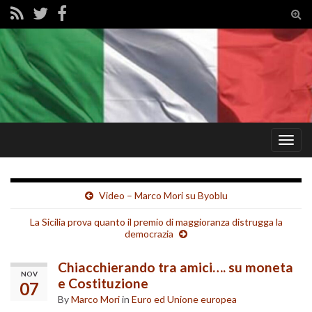
Tog
sear
for
Togg
navig
Video – Marco Mori su Byoblu
La Sicilia prova quanto il premio di maggioranza distrugga la
democrazia
Chiacchierando tra amici…. su moneta
NOV
e Costituzione
07
By
Marco Mori
in
Euro ed Unione europea