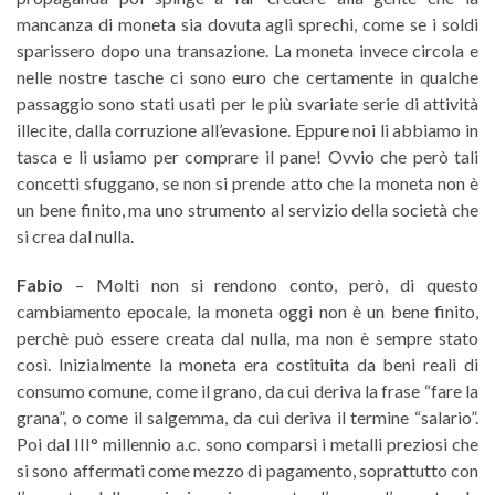
mancanza di moneta sia dovuta agli sprechi, come se i soldi
sparissero dopo una transazione. La moneta invece circola e
nelle nostre tasche ci sono euro che certamente in qualche
passaggio sono stati usati per le più svariate serie di attività
illecite, dalla corruzione all’evasione. Eppure noi li abbiamo in
tasca e li usiamo per comprare il pane! Ovvio che però tali
concetti sfuggano, se non si prende atto che la moneta non è
un bene finito, ma uno strumento al servizio della società che
si crea dal nulla.
Fabio
– Molti non si rendono conto, però, di questo
cambiamento epocale, la moneta oggi non è un bene finito,
perchè può essere creata dal nulla, ma non è sempre stato
così. Inizialmente la moneta era costituita da beni reali di
consumo comune, come il grano, da cui deriva la frase “fare la
grana”, o come il salgemma, da cui deriva il termine “salario”.
Poi dal III° millennio a.c. sono comparsi i metalli preziosi che
si sono affermati come mezzo di pagamento, soprattutto con