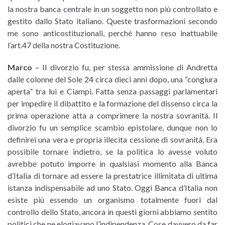
la nostra banca centrale in un soggetto non più controllato e
gestito dallo Stato italiano. Queste trasformazioni secondo
me sono anticostituzionali, perché hanno reso inattuabile
l’art.47 della nostra Costituzione.
Marco
– Il divorzio fu, per stessa ammissione di Andretta
dalle colonne del Sole 24 circa dieci anni dopo, una “congiura
aperta” tra lui e Ciampi. Fatta senza passaggi parlamentari
per impedire il dibattito e la formazione del dissenso circa la
prima operazione atta a comprimere la nostra sovranità. Il
divorzio fu un semplice scambio epistolare, dunque non lo
definirei una vera e propria illecita cessione di sovranità. Era
possibile tornare indietro, se la politica lo avesse voluto
avrebbe potuto imporre in qualsiasi momento alla Banca
d’Italia di tornare ad essere la prestatrice illimitata di ultima
istanza indispensabile ad uno Stato. Oggi Banca d’Italia non
esiste più essendo un organismo totalmente fuori dal
controllo dello Stato, ancora in questi giorni abbiamo sentito
politici che ne elogiavano l’indipendenza. Cose davvero da far