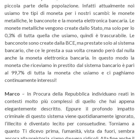
piccola parte della popolazione. Infatti attualmente noi
usiamo tre tipi di moneta per i nostri scambi: le monete
metalliche, le banconote e la moneta elettronica bancaria. Le
monete metalliche vengono create dallo Stato, ma solo per lo
0,3% di tutta quella che usiamo, quindi è trascurabile. Le
banconote sono create dalla BCE, ma prestate solo al sistema
bancario, che ce le presta a sua volta creando però dal nulla
anche la moneta elettronica bancaria. In questo modo la
moneta che riceviamo in prestito dal sistema bancario è pari
al 99,7% di tutta la moneta che usiamo e ci paghiamo
continuamente interessi!
Marco
– In Procura della Repubblica individuano reati in
contesti molto più complessi di quello che hai appena
elegantemente descritto. Eppure il profondo impatto
criminale di questo sistema viene quotidianamente ignorato,
l’illecito è diventato lecito per consuetudine. Torniamo a
quanto Ti dicevo prima, l’umanità, vista da fuori, sembra
ancora alla preistoria, siamo davvero ridicoli. Alla fine anche il