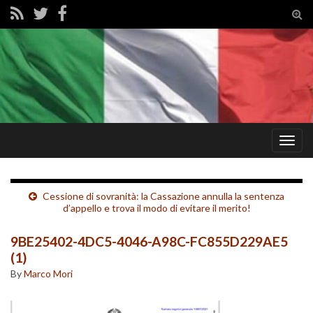
Tog
sear
for
Togg
navig
Cessione di sovranità: la Cassazione annulla la sentenza
d’appello e trova il modo di evitare il merito!
9BE25402-4DC5-4046-A98C-FC855D229AE5
(1)
By
Marco Mori