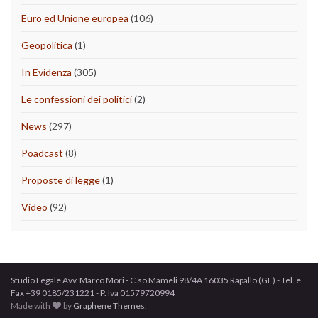
Euro ed Unione europea
(106)
Geopolitica
(1)
In Evidenza
(305)
Le confessioni dei politici
(2)
News
(297)
Poadcast
(8)
Proposte di legge
(1)
Video
(92)
Studio Legale Avv. Marco Mori - C.so Mameli 98/4A 16035 Rapallo (GE) - Tel. e
Fax +39 0185/231221 - P. Iva 01579720994
Made with
by
Graphene Themes
.