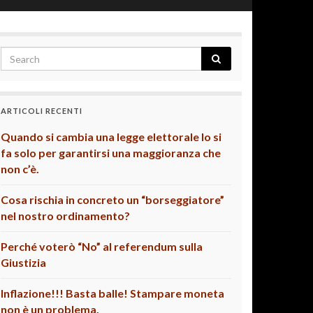
ARTICOLI RECENTI
Quando si cambia una legge elettorale lo si
fa solo per garantirsi una maggioranza che
non c’è.
Cosa rischia in concreto un “borseggiatore”
nel nostro ordinamento?
Perché voterò “No” al referendum sulla
Giustizia
Inflazione!!! Basta balle! Stampare moneta
non è un problema.