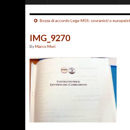
Bozza di accordo Lega-M5S: sovranisti o europeist
IMG_9270
By
Marco Mori