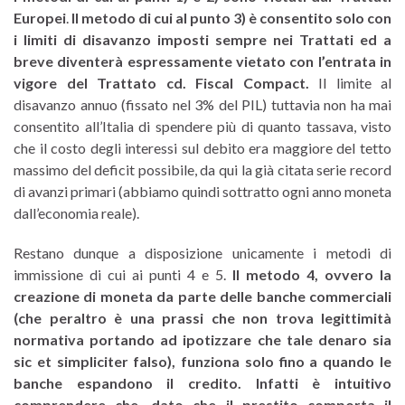
Europei
.
Il metodo di cui al punto 3) è consentito solo con
i limiti di disavanzo imposti sempre nei Trattati ed a
breve diventerà espressamente vietato con l’entrata in
vigore del Trattato cd. Fiscal Compact.
Il limite al
disavanzo annuo (fissato nel 3% del PIL) tuttavia non ha mai
consentito all’Italia di spendere più di quanto tassava, visto
che il costo degli interessi sul debito era maggiore del tetto
massimo del deficit possibile, da qui la già citata serie record
di avanzi primari (abbiamo quindi sottratto ogni anno moneta
dall’economia reale).
Restano dunque a disposizione unicamente i metodi di
immissione di cui ai punti 4 e 5.
Il metodo 4, ovvero la
creazione di moneta da parte delle banche commerciali
(che peraltro è una prassi che non trova legittimità
normativa portando ad ipotizzare che tale denaro sia
sic et simpliciter falso), funziona solo fino a quando le
banche espandono il credito. Infatti è intuitivo
comprendere che, dato che il prestito comporta il