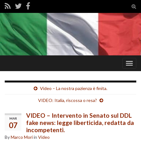
Tog
sear
for
Togg
navig
Video – La nostra pazienza è finita.
VIDEO: Italia, riscossa o resa?
VIDEO – Intervento in Senato sul DDL
MAR
fake news: legge liberticida, redatta da
07
incompetenti.
By
Marco Mori
in
Video