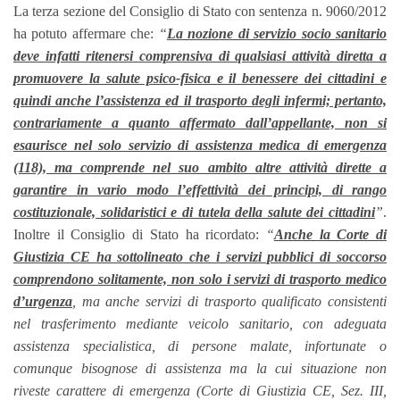
La terza sezione del Consiglio di Stato con sentenza n. 9060/2012
ha potuto affermare che:
“
La nozione di servizio socio sanitario
deve infatti ritenersi comprensiva di qualsiasi attività diretta a
promuovere la salute psico-fisica e il benessere dei cittadini e
quindi anche l’assistenza ed il trasporto degli infermi; pertanto,
contrariamente a quanto affermato dall’appellante, non si
esaurisce nel solo servizio di assistenza medica di emergenza
(118), ma comprende nel suo ambito altre attività dirette a
garantire in vario modo l’effettività dei principi, di rango
costituzionale, solidaristici e di tutela della salute dei cittadini
”
.
Inoltre il Consiglio di Stato ha ricordato:
“
Anche la Corte di
Giustizia CE ha sottolineato che i servizi pubblici di soccorso
comprendono solitamente, non solo i servizi di trasporto medico
d’urgenza
, ma anche servizi di trasporto qualificato consistenti
nel trasferimento mediante veicolo sanitario, con adeguata
assistenza specialistica, di persone malate, infortunate o
comunque bisognose di assistenza ma la cui situazione non
riveste carattere di emergenza (Corte di Giustizia CE, Sez. III,