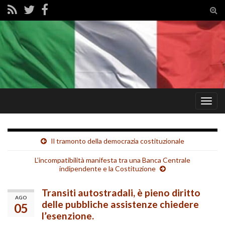
Tog
sear
for
Togg
navig
Il tramonto della democrazia costituzionale
L’incompatibilità manifesta tra una Banca Centrale
indipendente e la Costituzione
Transiti autostradali, è pieno diritto
AGO
delle pubbliche assistenze chiedere
05
l’esenzione.