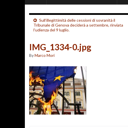
Sull’illegittimità delle cessioni di sovranità il
Tribunale di Genova deciderà a settembre, rinviata
l’udienza del 9 luglio.
IMG_1334-0.jpg
By
Marco Mori