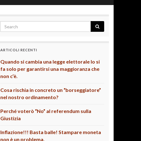
ARTICOLI RECENTI
Quando si cambia una legge elettorale lo si
fa solo per garantirsi una maggioranza che
non c’è.
Cosa rischia in concreto un “borseggiatore”
nel nostro ordinamento?
Perché voterò “No” al referendum sulla
Giustizia
Inflazione!!! Basta balle! Stampare moneta
non è un problema.