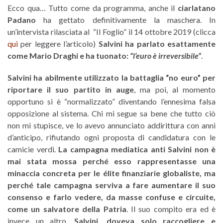
Ecco qua… Tutto come da programma, anche il
ciarlatano
Padano
ha gettato definitivamente la maschera. In
un’intervista rilasciata al “Il Foglio” il 14 ottobre 2019 (clicca
qui
per leggere l’articolo)
Salvini ha parlato esattamente
come Mario Draghi e ha tuonato:
“l’euro è irreversibile”
.
Salvini ha abilmente utilizzato la battaglia “no euro” per
riportare il suo partito in auge
, ma poi, al momento
opportuno si è “normalizzato” diventando l’ennesima falsa
opposizione al sistema. Chi mi segue sa bene che tutto ciò
non mi stupisce, ve lo avevo annunciato addirittura con anni
d’anticipo, rifiutando ogni proposta di candidatura con le
camicie verdi.
La campagna mediatica anti Salvini non è
mai stata mossa perché esso rappresentasse una
minaccia concreta per le élite finanziarie globaliste, ma
perché tale campagna serviva a fare aumentare il suo
consenso e farlo vedere, da masse confuse e circuite,
come un salvatore della Patria
. Il suo compito era ed è
invece un altro,
Salvini, doveva solo raccogliere e