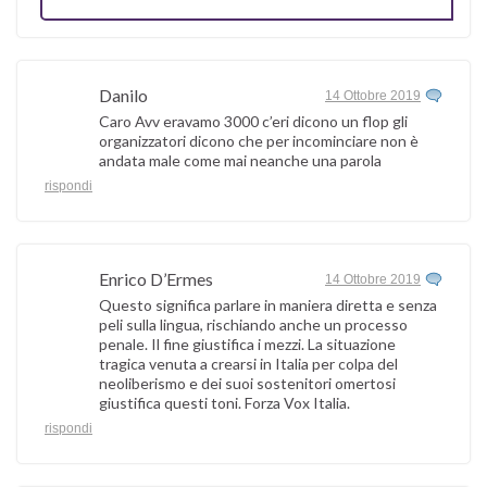
Danilo
14 Ottobre 2019
Caro Avv eravamo 3000 c’eri dicono un flop gli
organizzatori dicono che per incominciare non è
andata male come mai neanche una parola
rispondi
Enrico D’Ermes
14 Ottobre 2019
Questo significa parlare in maniera diretta e senza
peli sulla lingua, rischiando anche un processo
penale. Il fine giustifica i mezzi. La situazione
tragica venuta a crearsi in Italia per colpa del
neoliberismo e dei suoi sostenitori omertosi
giustifica questi toni. Forza Vox Italia.
rispondi