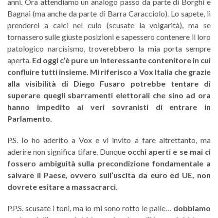
anni. Ora attendiamo un analogo passo da parte di Borghi e
Bagnai (ma anche da parte di Barra Caracciolo). Lo sapete, li
prenderei a calci nel culo (scusate la volgarità), ma se
tornassero sulle giuste posizioni e sapessero contenere il loro
patologico narcisismo, troverebbero la mia porta sempre
aperta.
Ed oggi c’è pure un interessante contenitore in cui
confluire tutti insieme. Mi riferisco a Vox Italia che grazie
alla visibilità di Diego Fusaro potrebbe tentare di
superare quegli sbarramenti elettorali che sino ad ora
hanno impedito ai veri sovranisti di entrare in
Parlamento.
P.S. Io ho aderito a Vox e vi invito a fare altrettanto, ma
aderire non significa tifare. Dunque
occhi aperti e se mai ci
fossero ambiguità sulla precondizione fondamentale a
salvare il Paese, ovvero sull’uscita da euro ed UE, non
dovrete esitare a massacrarci.
P.P.S. scusate i toni, ma io mi sono rotto le palle…
dobbiamo