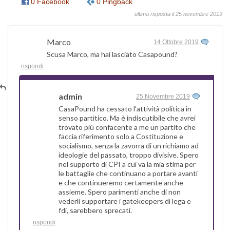
0 Facebook
0 Pingback
ultima risposta il 25 novembre 2019
Marco
14 Ottobre 2019
Scusa Marco, ma hai lasciato Casapound?
rispondi
admin
25 Novembre 2019
CasaPound ha cessato l’attività politica in
senso partitico. Ma è indiscutibile che avrei
trovato più confacente a me un partito che
faccia riferimento solo a Costituzione e
socialismo, senza la zavorra di un richiamo ad
ideologie del passato, troppo divisive. Spero
nel supporto di CPI a cui va la mia stima per
le battaglie che continuano a portare avanti
e che continueremo certamente anche
assieme. Spero parimenti anche di non
vederli supportare i gatekeepers di lega e
fdi, sarebbero sprecati.
rispondi