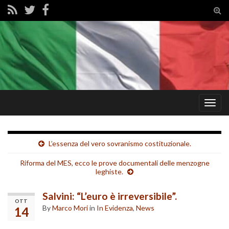
Tog
sear
for
Togg
navig
L’essenza del vero sovranismo costituzionale.
Riforma del MES, ecco le prove documentali delle menzogne
leghiste.
Salvini: “L’euro è irreversibile”.
OTT
By
Marco Mori
in
In Evidenza
,
News
14