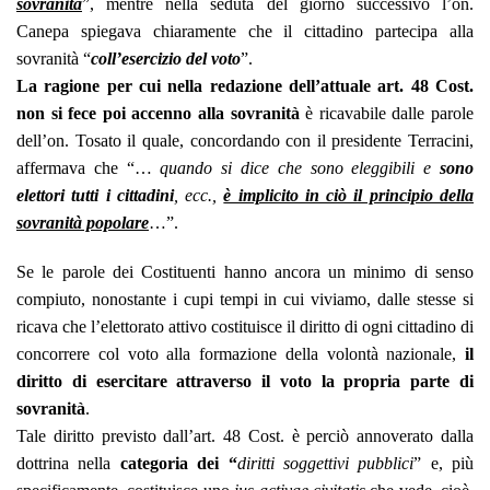
sovranità
”, mentre nella seduta del giorno successivo l’on.
Canepa spiegava chiaramente che il cittadino partecipa alla
sovranità “
coll’esercizio del voto
”.
La ragione per cui nella redazione dell’attuale art. 48 Cost.
non si fece poi accenno alla sovranità
è ricavabile dalle parole
dell’on. Tosato il quale, concordando con il presidente Terracini,
affermava che “…
quando si dice che sono eleggibili e
sono
elettori tutti i cittadini
, ecc.,
è implicito in ciò il principio della
sovranità popolare
…”.
Se le parole dei Costituenti hanno ancora un minimo di senso
compiuto, nonostante i cupi tempi in cui viviamo, dalle stesse si
ricava che l’elettorato attivo costituisce il diritto di ogni cittadino di
concorrere col voto alla formazione della volontà nazionale,
il
diritto di esercitare attraverso il voto la propria parte di
sovranità
.
Tale diritto previsto dall’art. 48 Cost. è perciò annoverato dalla
dottrina nella
categoria dei “
diritti soggettivi pubblici
” e, più