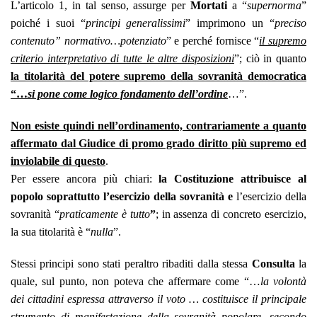
L’articolo 1, in tal senso, assurge per
Mortati
a “
supernorma
”
poiché i suoi “
principi generalissimi
” imprimono un “
preciso
contenuto” normativo…potenziato
” e perché fornisce “
il supremo
criterio interpretativo di tutte le altre disposizioni
”; ciò in quanto
la titolarità del potere supremo della sovranità democratica
“…
si pone come logico fondamento dell’ordine
…”.
Non esiste quindi nell’ordinamento, contrariamente a quanto
affermato dal Giudice di promo grado diritto più supremo ed
inviolabile di questo
.
Per essere ancora più chiari:
la Costituzione attribuisce al
popolo soprattutto l’esercizio della sovranità e
l’esercizio della
sovranità “
praticamente è tutto
”
; in assenza di concreto esercizio,
la sua titolarità è “
nulla
”
.
Stessi principi sono stati peraltro ribaditi dalla stessa
Consulta
la
quale, sul punto, non poteva che affermare come “…
la volontà
dei cittadini espressa attraverso il voto … costituisce il principale
strumento di manifestazione della sovranità popolare, secondo