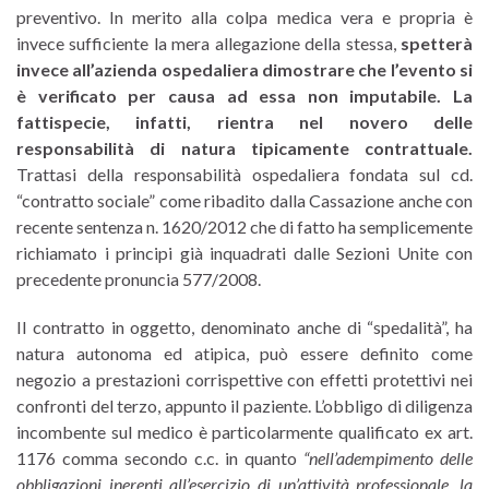
preventivo. In merito alla colpa medica vera e propria è
invece sufficiente la mera allegazione della stessa,
spetterà
invece all’azienda ospedaliera dimostrare che l’evento si
è verificato per causa ad essa non imputabile. La
fattispecie, infatti, rientra nel novero delle
responsabilità di natura tipicamente contrattuale.
Trattasi della responsabilità ospedaliera fondata sul cd.
“contratto sociale” come ribadito dalla Cassazione anche con
recente sentenza n. 1620/2012 che di fatto ha semplicemente
richiamato i principi già inquadrati dalle Sezioni Unite con
precedente pronuncia 577/2008.
Il contratto in oggetto, denominato anche di “spedalità”, ha
natura autonoma ed atipica, può essere definito come
negozio a prestazioni corrispettive con effetti protettivi nei
confronti del terzo, appunto il paziente. L’obbligo di diligenza
incombente sul medico è particolarmente qualificato ex art.
1176 comma secondo c.c. in quanto
“nell’adempimento delle
obbligazioni inerenti all’esercizio di un’attività professionale, la