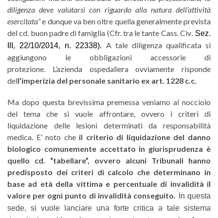
diligenza deve valutarsi con riguardo alla natura dell’attività
esercitata”
e dunque va ben oltre quella generalmente prevista
del cd. buon padre di famiglia (Cfr. tra le tante Cass. Civ
.
Sez.
A tale diligenza qualificata si
III, 22/10/2014, n. 22338).
aggiungono le obbligazioni accessorie di
protezione. L’azienda ospedaliera ovviamente risponde
del
l’imperizia del personale sanitario ex art. 1228 c.c.
Ma dopo questa brevissima premessa veniamo al nocciolo
del tema che si vuole affrontare, ovvero i criteri di
liquidazione delle lesioni determinati da responsabilità
medica. E’ noto che
il criterio di liquidazione del danno
biologico comunemente accettato in giurisprudenza è
quello cd. “tabellare”, ovvero alcuni Tribunali hanno
predisposto dei criteri di calcolo che determinano in
base ad età della vittima e percentuale di invalidità il
valore per ogni punto di invalidità conseguito.
In questa
sede, si vuole lanciare una forte critica a tale sistema