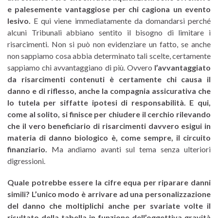
e palesemente vantaggiose per chi cagiona un evento
lesivo.
E qui viene immediatamente da domandarsi perché
alcuni Tribunali abbiano sentito il bisogno di limitare i
risarcimenti. Non si può non evidenziare un fatto, se anche
non sappiamo cosa abbia determinato tali scelte, certamente
sappiamo chi avvantaggiano di più. Ovvero
l’avvantaggiato
da risarcimenti contenuti è certamente chi causa il
danno e di riflesso, anche la compagnia assicurativa che
lo tutela per siffatte ipotesi di responsabilità. E qui,
come al solito, si finisce per chiudere il cerchio rilevando
che il vero beneficiario di risarcimenti davvero esigui in
materia di danno biologico è, come sempre, il circuito
finanziario.
Ma andiamo avanti sul tema senza ulteriori
digressioni.
Quale potrebbe essere la cifre equa per riparare danni
simili? L’unico modo è arrivare ad una personalizzazione
del danno che moltiplichi anche per svariate volte il
risultato della tabella in funzione dell’oggettiva gravità