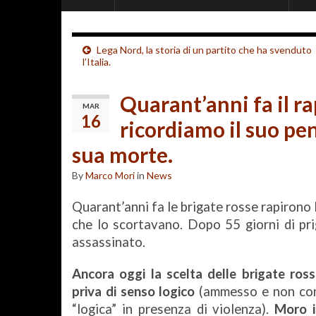
Lega Nord, la storia di un partito che ha svenduto
l’Italia.
Quarant’anni fa il r
MAR
16
ricordiamo il suo pen
sua morte.
By
Marco Mori
in
News
Quarant’anni fa le brigate rosse rapirono
che lo scortavano. Dopo 55 giorni di pr
assassinato.
Ancora oggi la scelta delle brigate ro
priva di senso logico
(ammesso e non con
“logica” in presenza di violenza).
Moro i