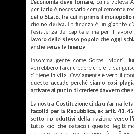
L’economia deve tornare
, come voleva 
per farlo è necessario semplicemente rec
dello Stato, tra cui in primis il monopol
che ne deriva.
La finanza è un gigante d’a
l’esistenza del capitale, ma per il lavoro
lavoro dello stesso popolo che oggi schi
anche senza la finanza
.
Insomma gente come Soros, Monti, Junk
vorrebbero farci credere che è la sanguis
ci tiene in vita. Ovviamente è vero il con
questo accade perché siamo così plagi
arrivare al punto di credere davvero che 
La nostra Costituzione ci da un’arma leta
facoltà per la Repubblica, ex artt. 41, 42
settori produttivi della nazione verso l
tutto ciò che ostacoli questo legitti
perdere le nostre case perché la Banc