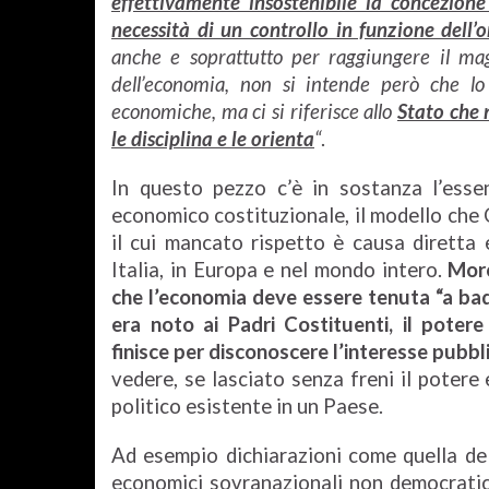
effettivamente insostenibile la concezion
necessità di un controllo in funzione del
anche e soprattutto per raggiungere il mag
dell’economia, non si intende però che lo 
economiche, ma ci si riferisce allo
Stato che n
le disciplina e le orienta
“
.
In questo pezzo c’è in sostanza l’esse
economico costituzionale, il modello che 
il cui mancato rispetto è causa diretta 
Italia, in Europa e nel mondo intero.
Moro
che l’economia deve essere tenuta “a bada
era noto ai Padri Costituenti, il poter
finisce per disconoscere l’interesse pubbl
vedere, se lasciato senza freni il potere
politico esistente in un Paese.
Ad esempio dichiarazioni come quella dell
economici sovranazionali non democratici