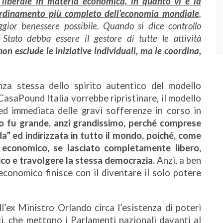
e liberale in materia economica, in quanto vi è la
l’ordinamento più completo dell’economia mondiale
,
gior benessere possibile. Quando si dice controllo
Stato debba essere il gestore di tutte le attività
on esclude le iniziative individuali, ma le coordina,
nza stessa dello spirito autentico del modello
CasaPound Italia vorrebbe ripristinare, il modello
ed immediata delle gravi sofferenze in corso in
 fu grande, anzi grandissimo, perché comprese
” ed indirizzata in tutto il mondo, poiché, come
e economico, se lasciato completamente libero,
ico e travolgere la stessa democrazia.
Anzi, a ben
 economico finisce con il diventare il solo potere
’ex Ministro Orlando circa l’esistenza di poteri
, che mettono i Parlamenti nazionali davanti al