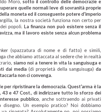
Aldo Moro,
sotto il controllo delle democrazie e
uperare quelle normali leve di sovranità proprie
io della moneta ed il conseguente potere d’imperio
rgilla, la nostra società funziona non certo per
 dei popoli.
La finanza non può esistere senza il
avizza, ma il lavoro esiste senza alcun problema
er (spazzatura di nome e di fatto) e simili,
uga che abbiamo attaccata al sedere che in realtà
trario,
siamo noi a tenere in vita la sanguisuga e
ati dai media
(di proprietà della sanguisuga)
da
staccarla non ci convenga.
le per ripristinare la democrazia. Quest’arma è la
, 43 e 47 Cost., di indirizzare tutto lo sforzo dei
’interesse pubblico
, anche sottraendo ai privati
mo disegno. Un esempio pratico? Noi dobbiamo
a va ripagata? Assolutamente no, noi possiamo