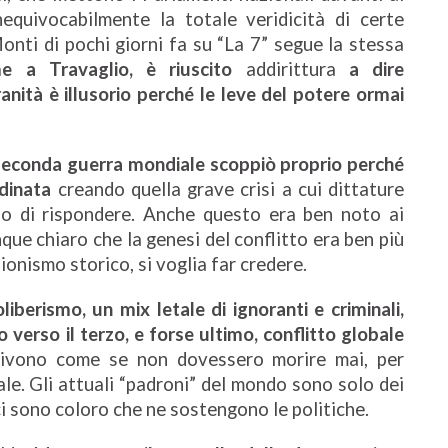
equivocabilmente la totale veridicità di certe
Monti di pochi giorni fa su “La 7” segue la stessa
me a Travaglio, è riuscito
addirittura
a dire
ranità è illusorio perché le leve del potere ormai
 seconda guerra mondiale scoppiò proprio perché
dinata
creando quella grave crisi a cui dittature
no di rispondere. Anche questo era ben noto ai
que chiaro che la genesi del conflitto era ben più
ionismo storico, si voglia far credere.
liberismo, un mix letale di ignoranti e criminali,
erso il terzo, e forse ultimo, conflitto globale
 vivono come se non dovessero morire mai, per
ale. Gli attuali “padroni” del mondo sono solo dei
ci sono coloro che ne sostengono le politiche.