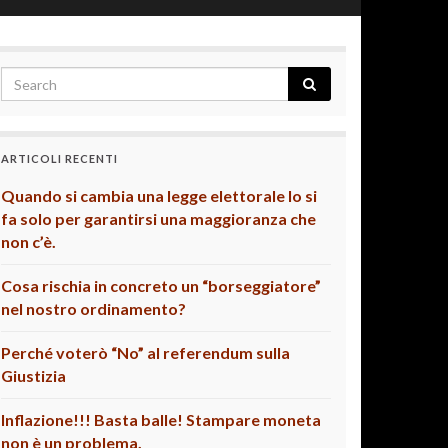
ARTICOLI RECENTI
Quando si cambia una legge elettorale lo si
fa solo per garantirsi una maggioranza che
non c’è.
Cosa rischia in concreto un “borseggiatore”
nel nostro ordinamento?
Perché voterò “No” al referendum sulla
Giustizia
Inflazione!!! Basta balle! Stampare moneta
non è un problema.