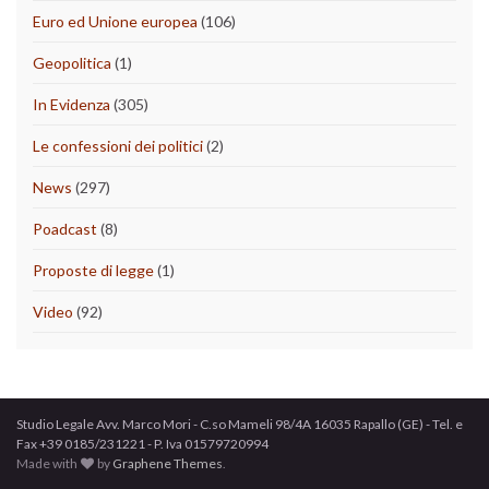
Euro ed Unione europea
(106)
Geopolitica
(1)
In Evidenza
(305)
Le confessioni dei politici
(2)
News
(297)
Poadcast
(8)
Proposte di legge
(1)
Video
(92)
Studio Legale Avv. Marco Mori - C.so Mameli 98/4A 16035 Rapallo (GE) - Tel. e
Fax +39 0185/231221 - P. Iva 01579720994
Made with
by
Graphene Themes
.