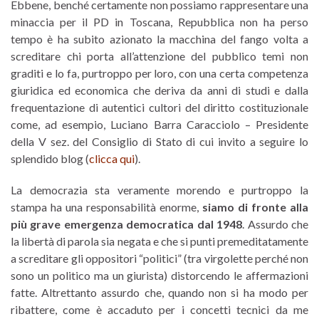
Ebbene, benché certamente non possiamo rappresentare una
minaccia per il PD in Toscana, Repubblica non ha perso
tempo è ha subito azionato la macchina del fango volta a
screditare chi porta all’attenzione del pubblico temi non
graditi e lo fa, purtroppo per loro, con una certa competenza
giuridica ed economica che deriva da anni di studi e dalla
frequentazione di autentici cultori del diritto costituzionale
come, ad esempio, Luciano Barra Caracciolo – Presidente
della V sez. del Consiglio di Stato di cui invito a seguire lo
splendido blog (
clicca qui
).
La democrazia sta veramente morendo e purtroppo la
stampa ha una responsabilità enorme,
siamo di fronte alla
più grave emergenza democratica dal 1948
. Assurdo che
la libertà di parola sia negata e che si punti premeditatamente
a screditare gli oppositori “politici” (tra virgolette perché non
sono un politico ma un giurista) distorcendo le affermazioni
fatte. Altrettanto assurdo che, quando non si ha modo per
ribattere, come è accaduto per i concetti tecnici da me