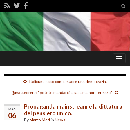
Tog
sear
for
Togg
navig
Italicum, ecco come muore una democrazia.
@matteorenzi “potete mandarci a casa ma non fermarci”
Propaganda mainstream e la dittatura
MAG
del pensiero unico.
06
By
Marco Mori
in
News