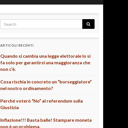
ARTICOLI RECENTI
Quando si cambia una legge elettorale lo si
fa solo per garantirsi una maggioranza che
non c’è.
Cosa rischia in concreto un “borseggiatore”
nel nostro ordinamento?
Perché voterò “No” al referendum sulla
Giustizia
Inflazione!!! Basta balle! Stampare moneta
non è un problema.