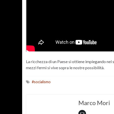
La ricchezza di un Paese si ottiene impiegando nel
mezzi fermi si vive sopra le nostre possibilità.
#socialismo
Marco Mori