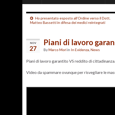
Ho presentato esposto all’Ordine verso il Dott.
Matteo Bassetti in difesa dei medici reintegrati
Piani di lavoro garan
NOV
27
By
Marco Mori
in
In Evidenza
,
News
Piani di lavoro garantito VS reddito di cittadinanza
Video da spammare ovunque per risvegliare le mas