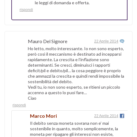
le leggi di domanda e offerta.
rispondi
Mauro Del Signore
22 Aprile 2014
Ho letto, molto interessante. Io non sono esperto,
però così il meccanismo è destinato ad incepparsi
rapidamente. La crescita e l’inflazione sono
determinanti. Se cresci, diminuisci i rapporti
deficit/pil e debito/pil… la cosa peggiore è proprio
che ammazzi la crescita e quindi rendi impossibile la
sostenibilità del debito.
Vedi tu, io non sono esperto, se ritieni un piccolo
accenno a questo lo puoi fare…
Ciao
rispondi
Marco Mori
22 Aprile 2014
Il debito senza moneta sovrana non e’ mai
sostenibile in quanto, molto semplicemente, la
moneta per ripagare gli interessi non esiste,