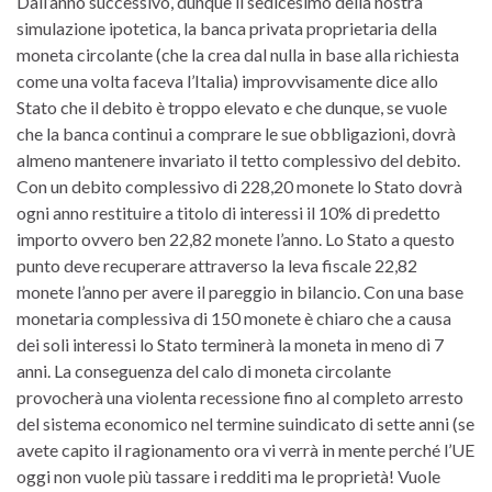
Dall’anno successivo, dunque il sedicesimo della nostra
simulazione ipotetica, la banca privata proprietaria della
moneta circolante (che la crea dal nulla in base alla richiesta
come una volta faceva l’Italia) improvvisamente dice allo
Stato che il debito è troppo elevato e che dunque, se vuole
che la banca continui a comprare le sue obbligazioni, dovrà
almeno mantenere invariato il tetto complessivo del debito.
Con un debito complessivo di 228,20 monete lo Stato dovrà
ogni anno restituire a titolo di interessi il 10% di predetto
importo ovvero ben 22,82 monete l’anno. Lo Stato a questo
punto deve recuperare attraverso la leva fiscale 22,82
monete l’anno per avere il pareggio in bilancio. Con una base
monetaria complessiva di 150 monete è chiaro che a causa
dei soli interessi lo Stato terminerà la moneta in meno di 7
anni. La conseguenza del calo di moneta circolante
provocherà una violenta recessione fino al completo arresto
del sistema economico nel termine suindicato di sette anni (se
avete capito il ragionamento ora vi verrà in mente perché l’UE
oggi non vuole più tassare i redditi ma le proprietà! Vuole