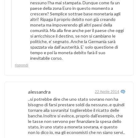
nessuno l’ha mai stampata. Dunque come fa un
paese della zona Euro in questo momento a
crescere? Semplice sottrae base monetaria agli
altri! Ripaga il proprio debito non già creando
moneta ma impoverendo gli altri paesi della
comunità. Ma alla fine anche per il paese che oggi
si arricchisce il destino, se non si cambiano le
politiche, e’ segnato. Anche la Germania sarà
spazzata via dall’austerità. E’ solo questione di
tempo e poi la moneta debito farà il suo
inevitabile corso.
rispondi
alessandra
22 Aprile 2014
..si potrebbe dire che uno stato sovrano non ha
bisogno di farsi prestare soldi da nessuno..e quindi
tornare alla sovranita’ toglierebbe il ricatto delle
banche.Inoltre si evince, proprio dall’esempio, che
le tasse non servono per finanziare la spesa dello
stato, in uno stato a moneta sovrana, e questo
non lo dico io, ma gli economisti che nn siano servi..