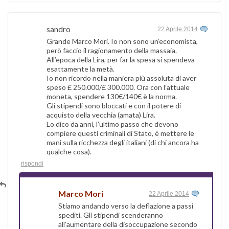
sandro
22 Aprile 2014
Grande Marco Mori. Io non sono un’economista,
però faccio il ragionamento della massaia.
All’epoca della Lira, per far la spesa si spendeva
esattamente la metà.
Io non ricordo nella maniera più assoluta di aver
speso £ 250.000/£ 300.000. Ora con l’attuale
moneta, spendere 130€/140€ è la norma.
Gli stipendi sono bloccati e con il potere di
acquisto della vecchia (amata) Lira.
Lo dico da anni, l’ultimo passo che devono
compiere questi criminali di Stato, è mettere le
mani sulla ricchezza degli italiani (di chi ancora ha
qualche cosa).
rispondi
Marco Mori
22 Aprile 2014
Stiamo andando verso la deflazione a passi
spediti. Gli stipendi scenderanno
all’aumentare della disoccupazione secondo