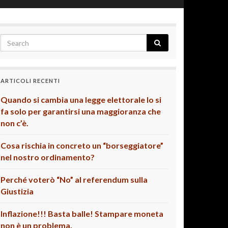
ARTICOLI RECENTI
Quando si cambia una legge elettorale lo si
fa solo per garantirsi una maggioranza che
non c’è.
Cosa rischia in concreto un “borseggiatore”
nel nostro ordinamento?
Perché voterò “No” al referendum sulla
Giustizia
Inflazione!!! Basta balle! Stampare moneta
non è un problema.