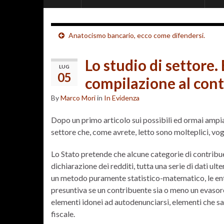
Anatocismo bancario, ecco come difendersi.
Lo studio di settore.
LUG
05
compilazione al con
By
Marco Mori
in
In Evidenza
Dopo un primo articolo sui possibili ed ormai ampia
settore che, come avrete, letto sono molteplici, vo
Lo Stato pretende che alcune categorie di contribuen
dichiarazione dei redditi, tutta una serie di dati ulte
un metodo puramente statistico-matematico, le entra
presuntiva se un contribuente sia o meno un evasore
elementi idonei ad autodenunciarsi, elementi che s
fiscale.