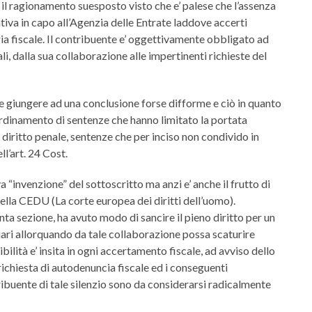
 il ragionamento suesposto visto che e’ palese che l’assenza
tiva in capo all’Agenzia delle Entrate laddove accerti
ria fiscale. Il contribuente e’ oggettivamente obbligato ad
i, dalla sua collaborazione alle impertinenti richieste del
le giungere ad una conclusione forse difforme e ciò in quanto
’ordinamento di sentenze che hanno limitato la portata
l diritto penale, sentenze che per inciso non condivido in
l’art. 24 Cost.
 “invenzione” del sottoscritto ma anzi e’ anche il frutto di
lla CEDU (La corte europea dei diritti dell’uomo).
ta sezione, ha avuto modo di sancire il pieno diritto per un
ziari allorquando da tale collaborazione possa scaturire
bilità e’ insita in ogni accertamento fiscale, ad avviso dello
a richiesta di autodenuncia fiscale ed i conseguenti
ribuente di tale silenzio sono da considerarsi radicalmente