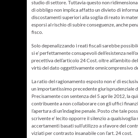
studio di settore. Tuttavia questo non ridimensiona
di obbligo non implica affatto un divieto di informa
discostamenti superiori alla soglia di reato in mate
esporsi al rischio di subire conseguenze, anche penal
fisco.
Solo depenalizzando i reati fiscali sarebbe possibi
si e’ perfettamente consapevoli dell’esistenza nell
precettiva dell’articolo 24 Cost. oltre all’ambito de
virtù del dato oggettivamente omnicomprensivo del
La ratio del ragionamento esposto non e’ di esclusiva
un importantissimo precedente giurisprudenziale de
Precisamente con sentenza del 5 aprile 2012, la quin
contribuente a non collaborare con gli uffici finan
l’apertura di un’indagine penale. Posto che tale possi
scrivente e’ lecito opporre il silenzio a qualsivogli
accertamenti basati sull’utilizzo a sfavore del cont
viziati per contrasto insanabile con l’art. 24 cost.