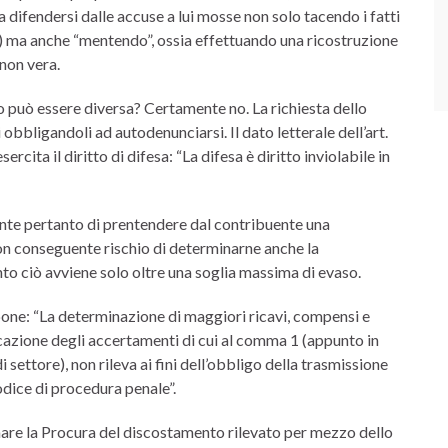
 difendersi dalle accuse a lui mosse non solo tacendo i fatti
o”) ma anche “mentendo”, ossia effettuando una ricostruzione
 non vera.
vo può essere diversa? Certamente no. La richiesta dello
ni obbligandoli ad autodenunciarsi. Il dato letterale dell’art.
sercita il diritto di difesa: “La difesa è diritto inviolabile in
sente pertanto di prentendere dal contribuente una
on conseguente rischio di determinarne anche la
to ciò avviene solo oltre una soglia massima di evaso.
pone: “La determinazione di maggiori ricavi, compensi e
cazione degli accertamenti di cui al comma 1 (appunto in
settore), non rileva ai fini dell’obbligo della trasmissione
codice di procedura penale”.
mare la Procura del discostamento rilevato per mezzo dello