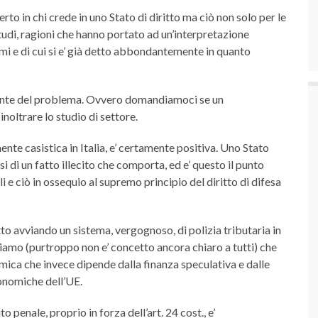
o in chi crede in uno Stato di diritto ma ciò non solo per le
studi, ragioni che hanno portato ad un’interpretazione
mi e di cui si e’ già detto abbondantemente in quanto
onte del problema. Ovvero domandiamoci se un
noltrare lo studio di settore.
ente casistica in Italia, e’ certamente positiva. Uno Stato
di un fatto illecito che comporta, ed e’ questo il punto
i e ciò in ossequio al supremo principio del diritto di difesa
tto avviando un sistema, vergognoso, di polizia tributaria in
iamo (purtroppo non e’ concetto ancora chiaro a tutti) che
nomica che invece dipende dalla finanza speculativa e dalle
conomiche dell’UE.
 penale, proprio in forza dell’art. 24 cost., e’