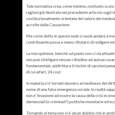
Tale normativa crea, come minimo, motivato sconcert
ragioni già illustrate nel precedente articolo sugli 
costituzionalmente orientata del valore dei medesi
accolte dalla Cassazione.
Ma come detto in questa sede si vuole andare a m
contribuente possa o meno rifiutarsi di redigere ed i
La mia opinione, benché sul punto non ci sia attualm
non può obbligare nessun cittadino ad autoaccusarsi 
fondamentale, addirittura il rischio di sanzioni penal
di cui all’art. 24 cost.
In materia si e’ tornati davvero al medioevo del diri
nome di una falsa emergenza sociale. In realtà sapp
non e’ l’evasione ad essere la causa della crisi eco
demenziali (o criminali?) politiche monetarie ed e
Tornando al tema non vi e’ alcun dubbio che in ambito