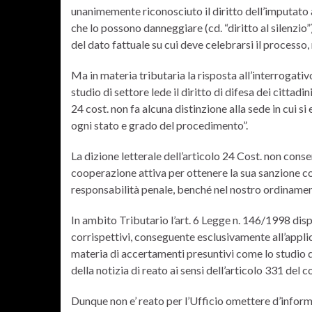
unanimemente riconosciuto il diritto dell’imputato a
che lo possono danneggiare (cd. “diritto al silenzi
del dato fattuale su cui deve celebrarsi il processo,
Ma in materia tributaria la risposta all’interrogati
studio di settore lede il diritto di difesa dei cittadi
24 cost. non fa alcuna distinzione alla sede in cui si e
ogni stato e grado del procedimento”.
La dizione letterale dell’articolo 24 Cost. non con
cooperazione attiva per ottenere la sua sanzione c
responsabilità penale, benché nel nostro ordinamen
In ambito Tributario l’art. 6 Legge n. 146/1998 dis
corrispettivi, conseguente esclusivamente all’appli
materia di accertamenti presuntivi come lo studio di 
della notizia di reato ai sensi dell’articolo 331 del 
Dunque non e’ reato per l’Ufficio omettere d’infor