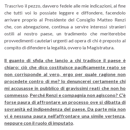
Trascrivo il pezzo, davvero fedele alle mie indicazioni, al fine
che tutti voi lo possiate leggere e diffondere, facendolo
arrivare proprio al Presidente del Consiglio Matteo Renzi
che, con abnegazione, continua a servire interessi stranieri
ostili al nostro paese, un tradimento che meriterebbe
provvedimenti cautelari urgenti ad opera di chi è preposto al
compito di difendere la legalità, ovvero la Magistratura.
Il guanto di sfida che lancio a chi tradisce il paese è
chiaro: ciò che dico costituisce pacificamente reato se
non corrisponde al vero, ergo per quale ragione non
procedete contro di me? Io denuncerei certamente chi
mi accusasse in pubblico di gravissimi reati che non ho
commesso
.
Perché Renzi e compagnia non agiscono? C’è
forse paura di affrontare un processo ove si dibatta di
sovranità ed indipendenza del paese. Da parte mia non
vi è nessuna paura nell’affrontare una simile vertenza,
neppure con il ruolo di imputato
.