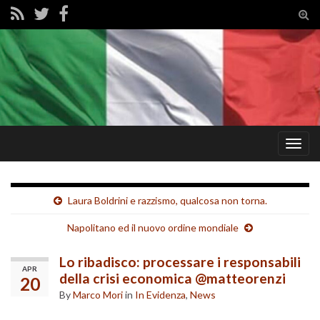
Tog
sear
for
Togg
navig
Laura Boldrini e razzismo, qualcosa non torna.
Napolitano ed il nuovo ordine mondiale
Lo ribadisco: processare i responsabili
APR
della crisi economica @matteorenzi
20
By
Marco Mori
in
In Evidenza
,
News