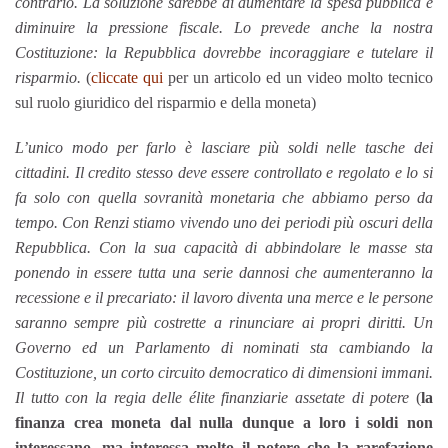
contrario. La soluzione sarebbe di aumentare la spesa pubblica e
diminuire la pressione fiscale. Lo prevede anche la nostra
Costituzione: la Repubblica dovrebbe incoraggiare e tutelare il
risparmio.
(
cliccate qui
per un articolo ed un video molto tecnico
sul ruolo giuridico del risparmio e della moneta)
L’unico modo per farlo è lasciare più soldi nelle tasche dei
cittadini. Il credito stesso deve essere controllato e regolato e lo si
fa solo con quella sovranità monetaria che abbiamo perso da
tempo. Con Renzi stiamo vivendo uno dei periodi più oscuri della
Repubblica. Con la sua capacità di abbindolare le masse sta
ponendo in essere tutta una serie dannosi che aumenteranno la
recessione e il precariato: il lavoro diventa una merce e le persone
saranno sempre più costrette a rinunciare ai propri diritti. Un
Governo ed un Parlamento di nominati sta cambiando la
Costituzione, un corto circuito democratico di dimensioni immani.
Il tutto con la regia delle élite finanziarie assetate di potere
(
la
finanza crea moneta dal nulla dunque a loro i soldi non
interessano, ma interessa molto il potere che la rarefazione