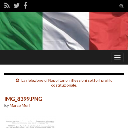
Tog
sear
for
Togg
navig
La rielezione di Napolitano, riflessioni sotto il profilo
costituzionale.
IMG_8399.PNG
By
Marco Mori