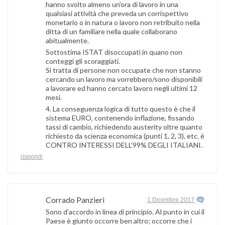
hanno svolto almeno un’ora di lavoro in una
qualsiasi attività che preveda un corrispettivo
monetario o in natura o lavoro non retribuito nella
ditta di un familiare nella quale collaborano
abitualmente.
Sottostima ISTAT disoccupati in quano non
conteggi gli scoraggiati.
Si tratta di persone non occupate che non stanno
cercando un lavoro ma vorrebbero/sono disponibili
a lavorare ed hanno cercato lavoro negli ultimi 12
mesi.
4. La conseguenza logica di tutto questo è che il
sistema EURO, contenendo inflazione, fissando
tassi di cambio, richiedendo austerity oltre quanto
richiesto da scienza economica (punti 1, 2, 3), etc. è
CONTRO INTERESSI DELL’99% DEGLI ITALIANI.
rispondi
Corrado Panzieri
1 Dicembre 2017
Sono d’accordo in linea di principio. Al punto in cui il
Paese è giunto occorre ben altro; occorre che i