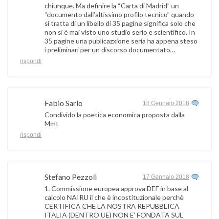
chiunque. Ma definire la “Carta di Madrid” un
“documento dall’altissimo profilo tecnico” quando
si tratta di un libello di 35 pagine significa solo che
non si è mai visto uno studio serio e scientifico. In
35 pagine una publicazxione seria ha appena steso
i preliminari per un discorso documentato…
rispondi
Fabio Sarlo
18 Gennaio 2018
Condivido la poetica economica proposta dalla
Mmt
rispondi
Stefano Pezzoli
17 Gennaio 2018
1. Commissione europea approva DEF in base al
calcolo NAIRU il che è incostituzionale perchè
CERTIFICA CHE LA NOSTRA REPUBBLICA
ITALIA (DENTRO UE) NON E’ FONDATA SUL