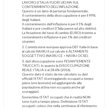
LAVORO (ITALIA FUORI UE) MA SUL
CONTENIMENTO DELL’INFLAZIONE.
Questo è un dato di partenza fondamentale.
Il contenimento della disoccupazione è per il 99%
degli Italiani.
Il contenimento dell’inflazione è per il 1% degli
Italiani e pre creditori (ITalia paese ad alto debito).
La fissazione dei tassi di cambio (EURO) insieme a
contenimento inflazione è per 1% dei creditori
stranieri.
2. Commissione europea approva DEF Italia in base
al calcolo NAIRU il cui calcolo è ALTAMENTE
SOGGETTIVO (NAIRU CE > NAIRU OCSE).
3. dati disoccupazione sono PESANTEMENTE
TRUCCATI, in quanto la DISOCCUPAZIONE
REALE ITALIA è al 28.6% (2016).
Questo dato è stato da me calcolato su dati
ufficiali ISTAT riconteggiando occupati a tempo
pieno (ore lavorate) ed aggiungendo alla
popolazione attiva non occupata anche gli
scoraggiati.
Sovrastima ISTAT occupati che in realtà NON
sono tutti a tempo pieno. Definizione ISTAT
occupati: coloro che nella settimana di riferimento