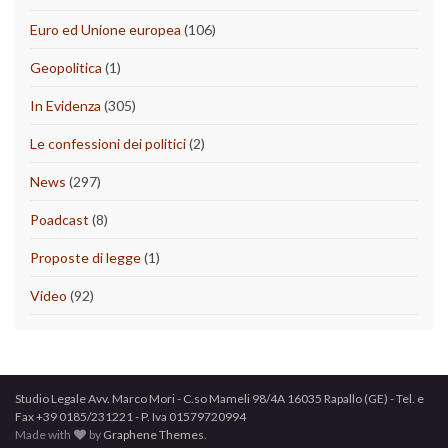
Euro ed Unione europea
(106)
Geopolitica
(1)
In Evidenza
(305)
Le confessioni dei politici
(2)
News
(297)
Poadcast
(8)
Proposte di legge
(1)
Video
(92)
Studio Legale Avv. Marco Mori - C.so Mameli 98/4A 16035 Rapallo (GE) - Tel. e
Fax +39 0185/231221 - P. Iva 01579720994
Made with
by
Graphene Themes
.