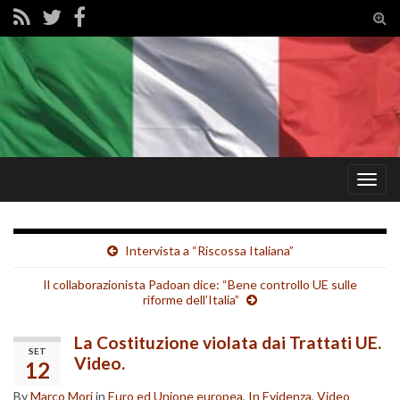
Tog
sear
for
Togg
navig
Intervista a “Riscossa Italiana”
Il collaborazionista Padoan dice: “Bene controllo UE sulle
riforme dell’Italia”
La Costituzione violata dai Trattati UE.
SET
Video.
12
By
Marco Mori
in
Euro ed Unione europea
,
In Evidenza
,
Video