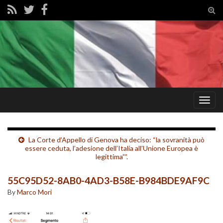
Tog
sear
for
Togg
navig
La Corte d’Appello di Genova ha deciso: “la sovranità può
essere ceduta, l’adesione dell’Italia all’Unione Europea è
legittima””.
55C95D52-8AB0-4AD3-B58E-B984BDE9AF9C
By
Marco Mori