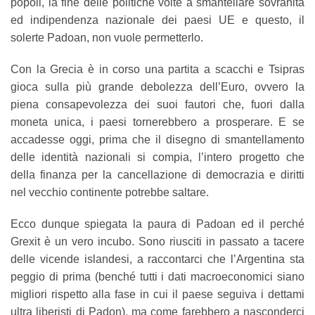
popoli, la fine delle politiche volte a smantellare sovranità
ed indipendenza nazionale dei paesi UE e questo, il
solerte Padoan, non vuole permetterlo.
Con la Grecia è in corso una partita a scacchi e Tsipras
gioca sulla più grande debolezza dell’Euro, ovvero la
piena consapevolezza dei suoi fautori che, fuori dalla
moneta unica, i paesi tornerebbero a prosperare. E se
accadesse oggi, prima che il disegno di smantellamento
delle identità nazionali si compia, l’intero progetto che
della finanza per la cancellazione di democrazia e diritti
nel vecchio continente potrebbe saltare.
Ecco dunque spiegata la paura di Padoan ed il perché
Grexit è un vero incubo. Sono riusciti in passato a tacere
delle vicende islandesi, a raccontarci che l’Argentina sta
peggio di prima (benché tutti i dati macroeconomici siano
migliori rispetto alla fase in cui il paese seguiva i dettami
ultra liberisti di Padon), ma come farebbero a nasconderci