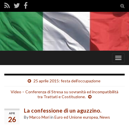
Tog
sear
for
Togg
navig
25 aprile 2015: festa dell’occupazione
Video – Conferenza di Stresa su sovranità ed incompatibilità
tra Trattati e Costituzione.
La confessione di un aguzzino.
APR
By
Marco Mori
in
Euro ed Unione europea
,
News
26