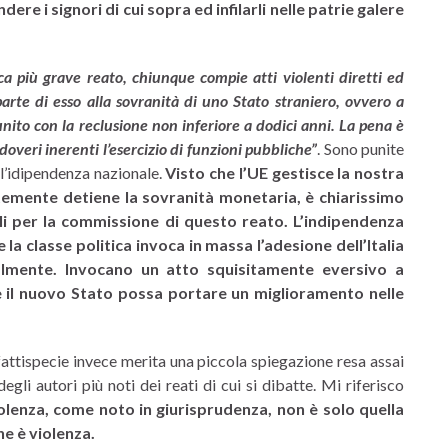
e i signori di cui sopra ed infilarli nelle patrie galere
sca più grave reato, chiunque compie atti violenti diretti ed
parte di esso alla sovranità di uno Stato straniero, ovvero a
nito con la reclusione non inferiore a dodici anni. La pena è
overi inerenti l’esercizio di funzioni pubbliche”
. Sono punite
l’idipendenza nazionale.
Visto che l’UE gestisce la nostra
mente detiene la sovranità monetaria, è chiarissimo
ali per la commissione di questo reato. L’indipendenza
 la classe politica invoca in massa l’adesione dell’Italia
almente.
Invocano un atto squisitamente eversivo a
 il nuovo Stato possa portare un miglioramento nelle
fattispecie invece merita una piccola spiegazione resa assai
egli autori più noti dei reati di cui si dibatte. Mi riferisco
olenza, come noto in giurisprudenza, non è solo quella
ne è violenza.