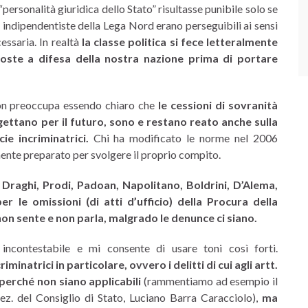
 “personalità giuridica dello Stato” risultasse punibile solo se
 indipendentiste della Lega Nord erano perseguibili ai sensi
ssaria. In realtà
la classe politica si fece letteralmente
poste a difesa della nostra nazione prima di portare
on preoccupa essendo chiaro che
le cessioni di sovranità
ettano per il futuro, sono e restano reato anche sulla
ie incriminatrici.
Chi ha modificato le norme nel 2006
ente preparato per svolgere il proprio compito.
Draghi, Prodi, Padoan, Napolitano, Boldrini, D’Alema,
r le omissioni (di atti d’ufficio) della Procura della
n sente e non parla, malgrado le denunce ci siano.
ncontestabile e mi consente di usare toni così forti.
minatrici in particolare, ovvero i delitti di cui agli artt.
perché non siano applicabili
(rammentiamo ad esempio il
ez. del Consiglio di Stato, Luciano Barra Caracciolo),
ma