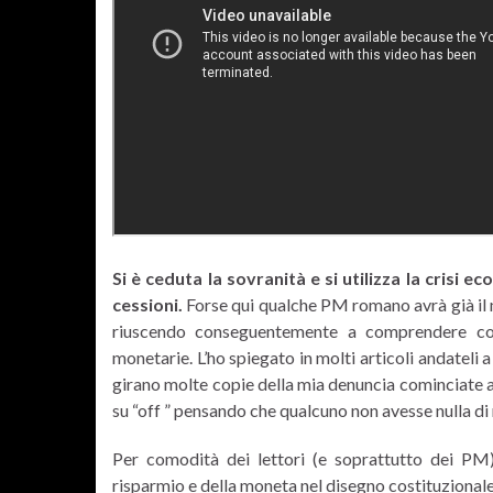
Si è ceduta la sovranità e si utilizza la crisi
cessioni.
Forse qui qualche PM romano avrà già il
riuscendo conseguentemente a comprendere co
monetarie. L’ho spiegato in molti articoli andatel
girano molte copie della mia denuncia cominciate a
su “off ” pensando che qualcuno non avesse nulla di
Per comodità dei lettori (e soprattutto dei PM)
risparmio e della moneta nel disegno costituzionale 