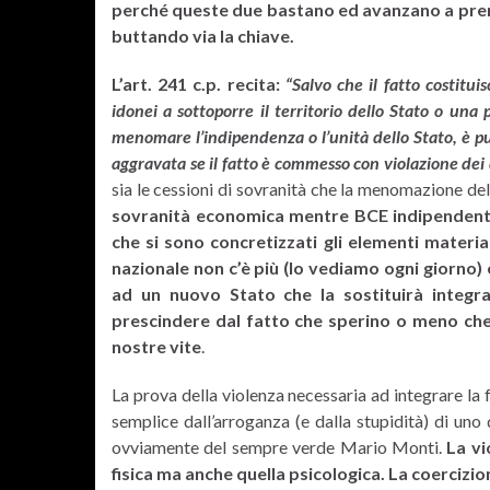
perché queste due bastano ed avanzano a prender
buttando via la chiave.
L’art. 241 c.p. recita:
“Salvo che il fatto costitui
idonei a sottoporre il territorio dello Stato o una 
menomare l’indipendenza o l’unità dello Stato, è pu
aggravata se il fatto è commesso con violazione dei d
sia le cessioni di sovranità che la menomazione del
sovranità economica mentre BCE indipendente
che si sono concretizzati gli elementi materi
nazionale non c’è più (lo vediamo ogni giorno) e
ad un nuovo Stato che la sostituirà integr
prescindere dal fatto che sperino o meno che
nostre vite
.
La prova della violenza necessaria ad integrare la 
semplice dall’arroganza (e dalla stupidità) di uno d
ovviamente del sempre verde Mario Monti.
La vi
fisica ma anche quella psicologica. La coercizio