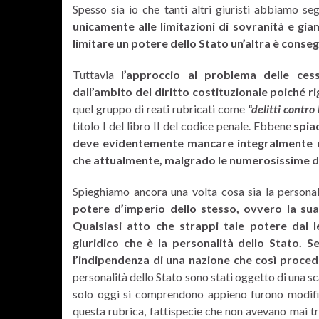
Spesso sia io che tanti altri giuristi abbiamo seg
unicamente alle limitazioni di sovranità e gia
limitare un potere dello Stato un’altra è cons
Tuttavia
l’approccio al problema delle ces
dall’ambito del diritto costituzionale poiché ri
quel gruppo di reati rubricati come
“delitti contro
titolo I del libro II del codice penale. Ebbene
spia
deve evidentemente mancare integralmente da
che attualmente, malgrado le numerosissime de
Spieghiamo ancora una volta cosa sia la personali
potere d’imperio dello stesso, ovvero la sua 
Qualsiasi atto che strappi tale potere dal l
giuridico che è la personalità dello Stato.
Se
l’indipendenza di una nazione che così proce
personalità dello Stato sono stati oggetto di una sc
solo oggi si comprendono appieno furono modificat
questa rubrica, fattispecie che non avevano mai tr