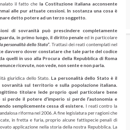
nalato il fatto che
la Costituzione italiana acconsente
mmai alle pur attuate cessioni. In sostanza una cosa è
egnare detto potere ad un terzo soggetto
.
sioni di sovranità può prescindere completamente
guarda, in primo luogo, il diritto penale
ed in particolare
 la personalità dello Stato”
. Trattasi dei reati contemplati nel
ce davvero dover constatare che tale parte del codice
 quelli in uso alla Procura della Repubblica di Roma
nunce ricevute, non vede, non sente e non parla.
tà giuridica dello Stato.
La personalità dello Stato è il
sovranità sul territorio e sulla popolazione italiana.
egittimo titolare lede proprio quel particolare bene
 si perde il potere d’imperio si perde l’autonomia e
dendo semplicemente cessa di esistere.
I reati contro la
andalosa riforma nel 2006. A fine legislatura per ragioni che
e, in fretta e furia, proprio alcune fattispecie penali di
ovato applicazione nella storia della nostra Repubblica. La