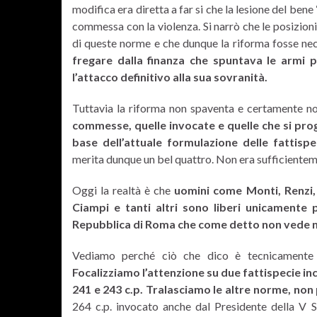
modifica era diretta a far si che la lesione del bene
commessa con la violenza. Si narrò che le posizioni
di queste norme e che dunque la riforma fosse nece
fregare dalla finanza che spuntava le armi 
l’attacco definitivo alla sua sovranità.
Tuttavia la riforma non spaventa e certamente n
commesse, quelle invocate e quelle che si prog
base dell’attuale formulazione delle fattispec
merita dunque un bel quattro. Non era sufficientem
Oggi la realtà è che
uomini come Monti, Renzi, 
Ciampi e tanti altri sono liberi unicamente pe
Repubblica di Roma che come detto non vede no
Vediamo perché ciò che dico è tecnicamente i
Focalizziamo l’attenzione su due fattispecie incri
241 e 243 c.p. Tralasciamo le altre norme, non 
264 c.p. invocato anche dal Presidente della V S