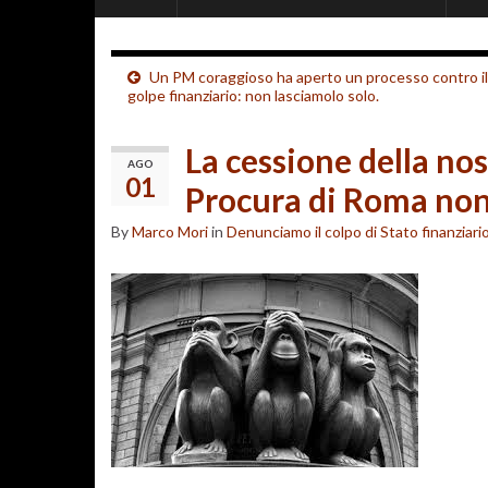
Un PM coraggioso ha aperto un processo contro il
golpe finanziario: non lasciamolo solo.
La cessione della nos
AGO
01
Procura di Roma non 
By
Marco Mori
in
Denunciamo il colpo di Stato finanziari