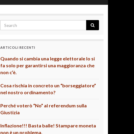
ARTICOLI RECENTI
Quando si cambia una legge elettorale lo si
fa solo per garantirsi una maggioranza che
non c’è.
Cosa rischia in concreto un “borseggiatore”
nel nostro ordinamento?
Perché voterò “No” al referendum sulla
Giustizia
Inflazione!!! Basta balle! Stampare moneta
non è un problema.