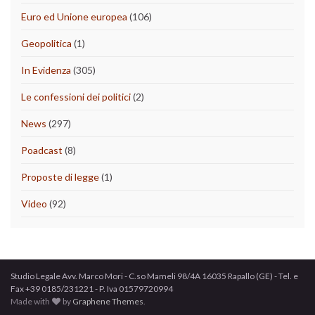
Euro ed Unione europea
(106)
Geopolitica
(1)
In Evidenza
(305)
Le confessioni dei politici
(2)
News
(297)
Poadcast
(8)
Proposte di legge
(1)
Video
(92)
Studio Legale Avv. Marco Mori - C.so Mameli 98/4A 16035 Rapallo (GE) - Tel. e
Fax +39 0185/231221 - P. Iva 01579720994
Made with
by
Graphene Themes
.