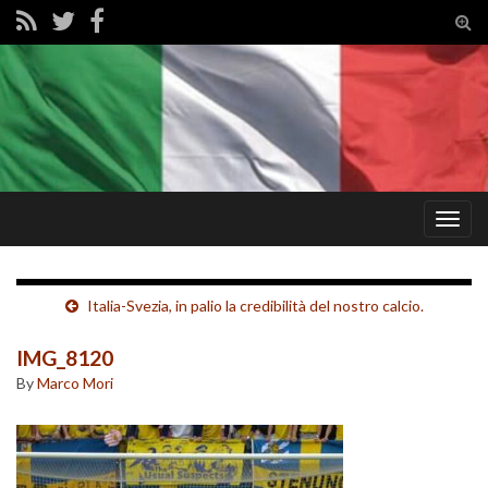
Tog
sear
for
Togg
navig
Italia-Svezia, in palio la credibilità del nostro calcio.
IMG_8120
By
Marco Mori