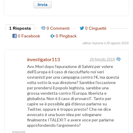
1 Risposta
0 Commenti
0 Cinguettii
0 Facebook
0 Pingback
ultima risposta il 29 agosto 2019
investigator113
29 Agosto 2019
Avv. Mori dopo l’epurazione di Salvini per volere
dell’Europa è il caso di riacciuffarlo noi veri
sovranisti per una campagna contro l’€, ma questa
volta sotto la sua direzione? Sarebbe l’occasione
per prendersi il popolo leghista, sarebbe una
grossa vendetta contro l’Europa. liberista e
globalista. Non è il caso di provarci?. Tanto per
capire se è possibile già d’desso parlarne su
Twitter, oppure è troppo presto? Che ne dice
avvocato è una buon idea per sdoganare
finalmente ITALEXIT e avere voce per parlarne
approfondendo l’argomento?
rispondi