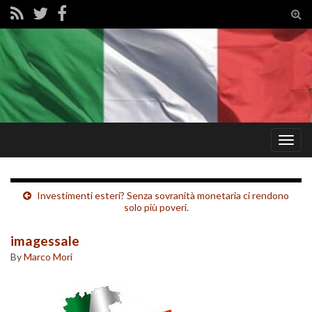
Tog
sear
for
Togg
navig
Investimenti esteri? Senza sovranità monetaria ci rendono
solo più poveri.
imagessale
By
Marco Mori