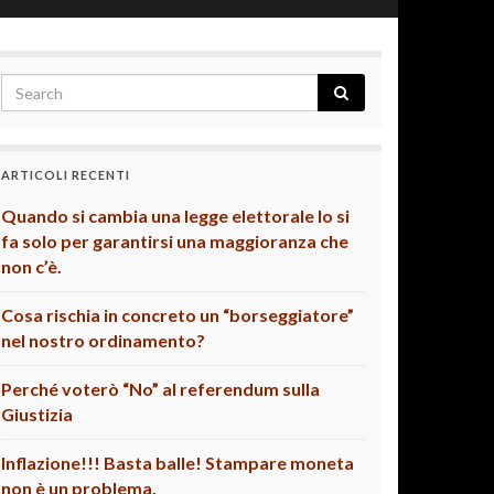
ARTICOLI RECENTI
Quando si cambia una legge elettorale lo si
fa solo per garantirsi una maggioranza che
non c’è.
Cosa rischia in concreto un “borseggiatore”
nel nostro ordinamento?
Perché voterò “No” al referendum sulla
Giustizia
Inflazione!!! Basta balle! Stampare moneta
non è un problema.