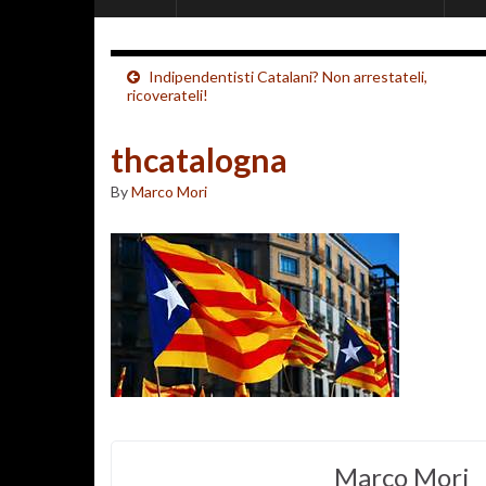
Indipendentisti Catalani? Non arrestateli,
ricoverateli!
thcatalogna
By
Marco Mori
Marco Mori