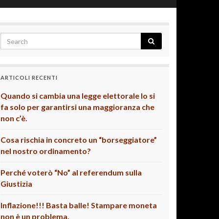
ARTICOLI RECENTI
Quando si cambia una legge elettorale lo si
fa solo per garantirsi una maggioranza che
non c’è.
Cosa rischia in concreto un “borseggiatore”
nel nostro ordinamento?
Perché voterò “No” al referendum sulla
Giustizia
Inflazione!!! Basta balle! Stampare moneta
non è un problema.