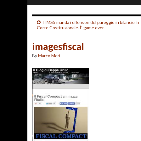
Il MS5 manda i difensori del pareggio in bilancio in
Corte Costituzionale. È game over.
imagesfiscal
By
Marco Mori