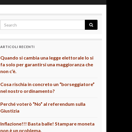
ARTICOLI RECENTI
Quando si cambia una legge elettorale lo si
fa solo per garantirsi una maggioranza che
non c’è.
Cosa rischia in concreto un “borseggiatore”
nel nostro ordinamento?
Perché voterò “No” al referendum sulla
Giustizia
Inflazione!!! Basta balle! Stampare moneta
non è un problema.