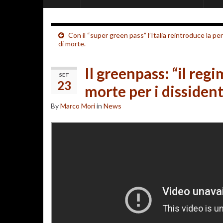
Con il “super green pass” l’Italia reintroduce la pe
di morte.
Il greenpass: “il reg
SET
23
morte per i dissident
By
Marco Mori
in
News