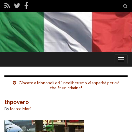
Tog
sear
for
Togg
navig
Giocate a Monopoli ed il neoliberismo vi apparirà per ciò
che è: un crimine!
thpovero
By
Marco Mori