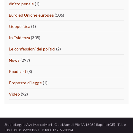
diritto penale
(1)
Euro ed Unione europea
(106)
Geopolitica
(1)
In Evidenza
(305)
Le confessioni dei politici
(2)
News
(297)
Poadcast
(8)
Proposte di legge
(1)
Video
(92)
Studio Legale Avv. Marco Mori - C.so Mameli 98/4A 16035 Rapallo (GE) - Tel. e
Fax +39 0185/231221 - P. Iva 01579720994