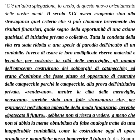
“
C’è un’altra spiegazione, io credo, di questo nuovo orientamento
delle nostre menti.
Il secolo XIX aveva esagerato sino alla
stravaganza quel criterio che si può chiamare brevemente dei
risultati finanziari, quale segno della opportunità di una azione
qualsiasi, di iniziativa privata o collettiva.
Tutta la condotta della
vita era stata ridotta a una specie di parodia dell’incubo di un
contabile.
Invece di usare le loro moltiplicate riserve materiali e
tecniche per costruire la città delle meraviglie, gli uomini
dell’ottocento costruirono dei sobborghi di catapecchie; ed
erano d’opinione che fosse giusto ed opportuno di costruire
delle catapecchie perché le catapecchie, alla prova dell’iniziativa
privata, «rendevano», mentre la città delle meraviglie,
pensavano, sarebbe stata una folle stravaganza che, per
esprimerci nell’idioma imbecille della moda finanziaria, avrebbe
«ipotecato il futuro», sebbene non si riesca a vedere, a meno che
non si abbia la mente obnubilata da false analogie tratte da una
inapplicabile contabilità, come la costruzione oggi di opere
grandiose e magnifiche possa impoverire il futuro
(n.d.s. Eppure