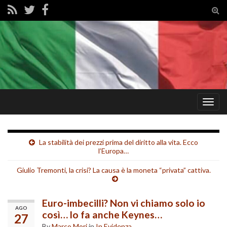
Tog
sear
for
Togg
navig
La stabilità dei prezzi prima del diritto alla vita. Ecco
l’Europa…
Giulio Tremonti, la crisi? La causa è la moneta “privata” cattiva.
Euro-imbecilli? Non vi chiamo solo io
AGO
così… lo fa anche Keynes…
27
By
Marco Mori
in
In Evidenza