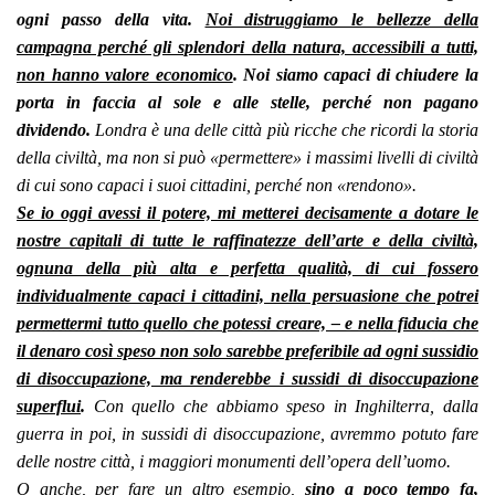
ogni passo della vita.
Noi distruggiamo le bellezze della
campagna perché gli splendori della natura, accessibili a tutti,
non hanno valore economico
. Noi siamo capaci di chiudere la
porta in faccia al sole e alle stelle, perché non pagano
dividendo.
Londra è una delle città più ricche che ricordi la storia
della civiltà, ma non si può «permettere» i massimi livelli di civiltà
di cui sono capaci i suoi cittadini, perché non «rendono».
Se io oggi avessi il potere, mi metterei decisamente a dotare le
nostre capitali di tutte le raffinatezze dell’arte e della civiltà,
ognuna della più alta e perfetta qualità, di cui fossero
individualmente capaci i cittadini, nella persuasione che potrei
permettermi tutto quello che potessi creare, – e nella fiducia che
il denaro così speso non solo sarebbe preferibile ad ogni sussidio
di disoccupazione, ma renderebbe i sussidi di disoccupazione
superflui
.
Con quello che abbiamo speso in Inghilterra, dalla
guerra in poi, in sussidi di disoccupazione, avremmo potuto fare
delle nostre città, i maggiori monumenti dell’opera dell’uomo.
O anche, per fare un altro esempio,
sino a poco tempo fa,