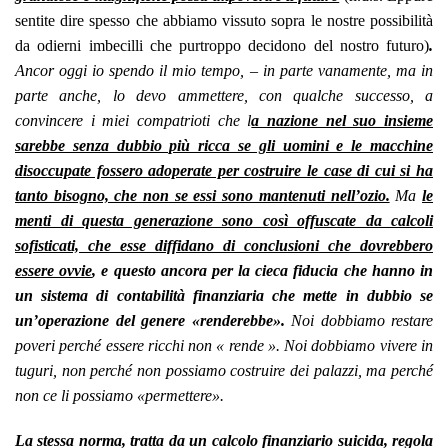
sentite dire spesso che abbiamo vissuto sopra le nostre possibilità
da odierni imbecilli che purtroppo decidono del nostro futuro)
.
Ancor oggi io spendo il mio tempo, – in parte vanamente, ma in
parte anche, lo devo ammettere, con qualche successo, a
convincere i miei compatrioti che l
a nazione nel suo insieme
sarebbe senza dubbio più ricca se gli uomini e le macchine
disoccupate fossero adoperate per costruire le case di cui si ha
tanto bisogno, che non se essi sono mantenuti nell’ozio.
Ma
le
menti di questa generazione sono così offuscate da calcoli
sofisticati, che esse diffidano di conclusioni che dovrebbero
essere ovvie
, e questo ancora per la cieca fiducia che hanno in
un sistema di contabilità finanziaria che mette in dubbio se
un’operazione del genere «renderebbe».
Noi dobbiamo restare
poveri perché essere ricchi non « rende ». Noi dobbiamo vivere in
tuguri, non perché non possiamo costruire dei palazzi, ma perché
non ce li possiamo «permettere».
La stessa norma, tratta da un calcolo finanziario suicida, regola