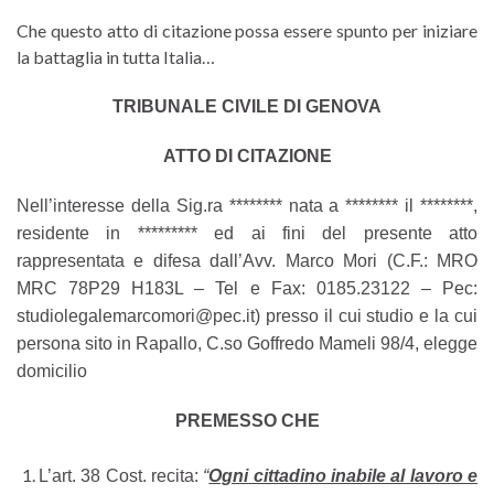
Che questo atto di citazione possa essere spunto per iniziare
la battaglia in tutta Italia…
TRIBUNALE CIVILE DI GENOVA
ATTO DI CITAZIONE
Nell’interesse della Sig.ra ******** nata
a ******** il ********,
residente in *********
ed ai fini del presente atto
rappresentata e difesa dall’Avv. Marco Mori (C.F.: MRO
MRC 78P29 H183L – Tel e Fax: 0185.23122 – Pec:
studiolegalemarcomori@pec.it) presso il cui studio e la cui
persona sito in Rapallo, C.so Goffredo Mameli 98/4, elegge
domicilio
PREMESSO CHE
L’art. 38 Cost. recita:
“
Ogni cittadino inabile al lavoro e