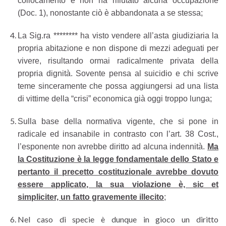
collocamento e non ha rifiutato alcuna occupazione
(Doc. 1), nonostante ciò è abbandonata a se stessa;
La Sig.ra ******** ha visto vendere all’asta giudiziaria la
propria abitazione e non dispone di mezzi adeguati per
vivere, risultando ormai radicalmente privata della
propria dignità. Sovente pensa al suicidio e chi scrive
teme sinceramente che possa aggiungersi ad una lista
di vittime della “crisi” economica già oggi troppo lunga;
Sulla base della normativa vigente, che si pone in
radicale ed insanabile in contrasto con l’art. 38 Cost.,
l’esponente non avrebbe diritto ad alcuna indennità.
Ma
la Costituzione è la legge fondamentale dello Stato e
pertanto il precetto costituzionale avrebbe dovuto
essere applicato, la sua violazione è, sic et
simpliciter, un fatto gravemente illecito
;
Nel caso di specie è dunque in gioco un diritto