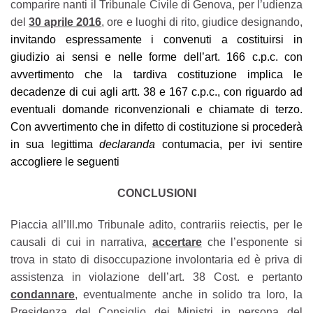
comparire nanti il Tribunale Civile di Genova, per l’udienza
del
30 aprile 2016
, ore e luoghi di rito, giudice designando,
invitando espressamente i convenuti a costituirsi in
giudizio ai sensi e nelle forme dell’art. 166 c.p.c. con
avvertimento che la tardiva costituzione implica le
decadenze di cui agli artt. 38 e 167 c.p.c., con riguardo ad
eventuali domande riconvenzionali e chiamate di terzo.
Con avvertimento che in difetto di costituzione si procederà
in sua legittima
declaranda
contumacia, per ivi sentire
accogliere le seguenti
CONCLUSIONI
Piaccia all’Ill.mo Tribunale adito, contrariis reiectis, per le
causali di cui in narrativa,
accertare
che l’esponente si
trova in stato di disoccupazione involontaria ed è priva di
assistenza in violazione dell’art. 38 Cost. e pertanto
condannare
, eventualmente anche in solido tra loro,
la
Presidenza del Consiglio dei Ministri in persona del