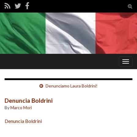
Tog
sear
for
Togg
navig
Denunciamo Laura Boldrini!
Denuncia Boldrini
By
Marco Mori
Denuncia Boldrini