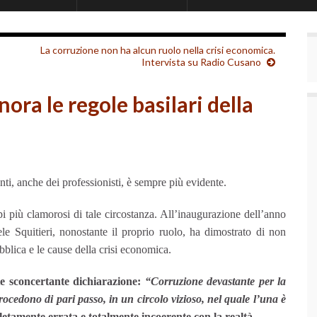
La corruzione non ha alcun ruolo nella crisi economica.
Intervista su Radio Cusano
nora le regole basilari della
ti, anche dei professionisti, è sempre più evidente.
 più clamorosi di tale circostanza. All’inaugurazione dell’anno
ele Squitieri, nonostante il proprio ruolo, ha dimostrato di non
blica e le cause della crisi economica.
te sconcertante dichiarazione:
“Corruzione devastante per la
ocedono di pari passo, in un circolo vizioso, nel quale l’una è
etamente errata e totalmente incoerente con la realtà.