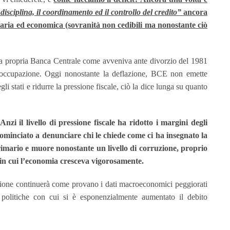
 disciplina, il coordinamento ed il controllo del credito”
ancora
taria ed economica (sovranità non cedibili ma nonostante ciò
na propria Banca Centrale come avveniva ante divorzio del 1981
a occupazione. Oggi nonostante la deflazione, BCE non emette
gli stati e ridurre la pressione fiscale, ciò la dice lunga su quanto
zi il livello di pressione fiscale ha ridotto i margini degli
ominciato a denunciare chi le chiede come ci ha insegnato la
rimario e muore nonostante un livello di corruzione, proprio
i in cui l’economia cresceva vigorosamente.
sione continuerà come provano i dati macroeconomici peggiorati
à, politiche con cui si è esponenzialmente aumentato il debito