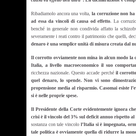
Ribadiamolo ancora una volta,
la corruzione non ha 
ad essa da vincoli di causa od effetto
. La corruzi
benché in generale non condivida affatto la schizofr
severamente i reati contro il patrimonio che quelli, de
denaro è una semplice unità di misura creata dal nu
Il corrotto ovviamente non mina in alcun modo la c
Italia, a livello macroeconomico il suo compor
ricchezza nazionale. Questo accade perché
il corrot
quel denaro, lo spende.
Non vi sono dimostrazion
propensione media al risparmio. Casomai esiste l’ev
si è nelle proprie spese.
Il Presidente della Corte evidentemente ignora che 
crisi è il vincolo del 3% sul deficit annuo rispetto 
sostanza con tale vincolo
l’Italia si è impegnata, or
tale politica è ovviamente quella di ridurre la mo