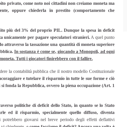
bito privato, come noto noi cittadini non creiamo moneta ma
ente, oppure chiederla in prestito (comportamento che
ebito più del 3% del proprio PIL. Dunque la spesa in deficit
zata unicamente per pagare speculatori stranieri.
A quel punto
ndo attraverso la tassazione una quantità di moneta superiore
ubblica.
In sostanza è come se, giocando a Monopoli, ad ogni
neta. Tutti i giocatori finirebbero con il fallire.
re la contabilità pubblica che il nostro modello Costituzionale
coraggiare e tutelare il risparmio in tutte le sue forme e ciò
ui si fonda la Repubblica, ovvero la piena occupazione (Art. 1
verso politiche di deficit dello Stato, in quanto se lo Stato
le ed il risparmio, specialmente quello diffuso, diventa
 potrebbero giovarsi nel breve periodo degli effetti deflattivi
 vi chiederete, e
come facciamo il deficit? Ancora una volta è