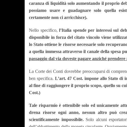
caranza di liquidità solo aumentando il proprio de
possiamo usare e guadagnare solo quella esist
certamente non ci arricchisce).
Nello specifico,
l’Italia spende per interessi sul d
disponibile in forza del citato vincolo viene utiliz
lo Stato ottiene le risorse necessarie solo recupera
a quella immessa attraverso il canale della spesa p
passaggio dal via doveste pagare anziché prendere mo
La Corte dei Conti dovrebbe preoccuparsi di comprende
ben specifica.
L’art. 47 Cost. impone allo Stato di in
al fine di raggiungere il proprio scopo, quello su c
Cost.)
Tale risparmio è ottenibile solo ed unicamente attra
drena risorse ogni anno, nessun altro può crear
scientificamente impossibile.
Solo alcuni esportatori
dell’abbattimento della moneta circolante. Ovviamente