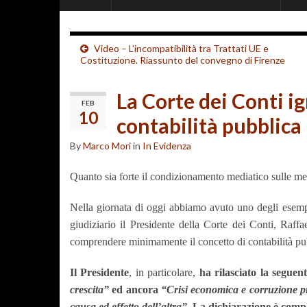
Video – L’incompatibilità tra Trattati UE e
Costituzione. Riassunto del convegno di Firenze
La Corte dei Conti ig
FEB
10
contabilità pubblica
By
Marco Mori
in
In Evidenza
Quanto sia forte il condizionamento mediatico sulle men
Nella giornata di oggi abbiamo avuto uno degli esempi
giudiziario il Presidente della Corte dei Conti, Raffa
comprendere minimamente il concetto di contabilità pub
Il Presidente
, in particolare,
ha rilasciato la seguen
crescita”
ed ancora
“Crisi economica e corruzione pr
causa ed effetto dell’altra”
. La dichiarazione è compl