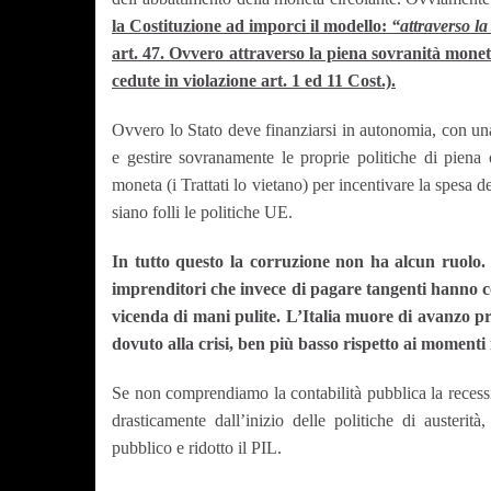
la Costituzione ad imporci il modello:
“attraverso la
art. 47. Ovvero attraverso la piena sovranità mone
cedute in violazione art. 1 ed 11 Cost.).
Ovvero lo Stato deve finanziarsi in autonomia, con u
e gestire sovranamente le proprie politiche di pien
moneta (i Trattati lo vietano) per incentivare la spesa de
siano folli le politiche UE.
In tutto questo la corruzione non ha alcun ruolo. An
imprenditori che invece di pagare tangenti hanno c
vicenda di mani pulite. L’Italia muore di avanzo p
dovuto alla crisi, ben più basso rispetto ai moment
Se non comprendiamo la contabilità pubblica la reces
drasticamente dall’inizio delle politiche di austerit
pubblico e ridotto il PIL.