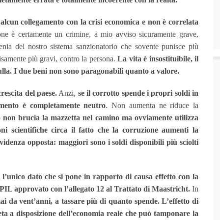
alcun collegamento con la crisi economica e non è correlata
one è certamente un crimine, a mio avviso sicuramente grave,
enia del nostro sistema sanzionatorio che sovente punisce più
cisamente più gravi, contro la persona.
La vita è insostituibile, il
lla. I due beni non sono paragonabili quanto a valore.
rescita del paese.
Anzi,
se il corrotto spende i propri soldi in
tamento è completamente neutro
. Non aumenta ne riduce la
to non brucia la mazzetta nel camino ma ovviamente utilizza
i scientifiche circa il fatto che la corruzione aumenti la
idenza opposta: maggiori sono i soldi disponibili più sciolti
l’unico dato che si pone in rapporto di causa effetto con la
al PIL approvato con l’allegato 12 al Trattato di Maastricht.
In
mai da vent’anni, a tassare più di quanto spende. L’effetto di
neta a disposizione dell’economia reale che può tamponare la