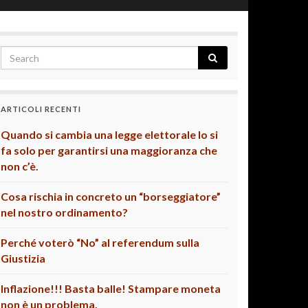
ARTICOLI RECENTI
Quando si cambia una legge elettorale lo si
fa solo per garantirsi una maggioranza che
non c’è.
Cosa rischia in concreto un “borseggiatore”
nel nostro ordinamento?
Perché voterò “No” al referendum sulla
Giustizia
Inflazione!!! Basta balle! Stampare moneta
non è un problema.