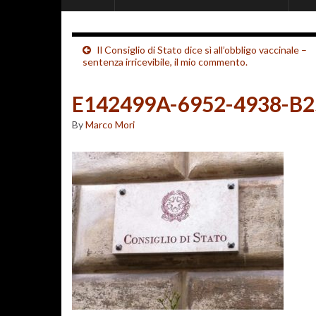
Il Consiglio di Stato dice sì all’obbligo vaccinale –
sentenza irricevibile, il mio commento.
E142499A-6952-4938-B
By
Marco Mori