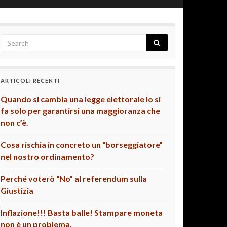
ARTICOLI RECENTI
Quando si cambia una legge elettorale lo si
fa solo per garantirsi una maggioranza che
non c’è.
Cosa rischia in concreto un “borseggiatore”
nel nostro ordinamento?
Perché voterò “No” al referendum sulla
Giustizia
Inflazione!!! Basta balle! Stampare moneta
non è un problema.